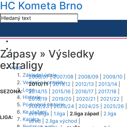
HC Kometa Brno
Zápasy »
Výsledky
extraligy
Klub
Základní údaje
2006/07
|
2007/08
|
2008/09
|
2009/10
|
Vedení a kontakty
2010/11
|
2011/12
|
2012/13
|
2013/14
|
Logo
SEZONA:
2014/15
|
2015/16
|
2016/17
|
2017/18
|
Historie
2018/19
|
2019/20
|
2020/21
|
2021/22
|
Podrobná historie
2022/23
|
2023/24
|
2024/25
|
2025/26
|
Ke stažení
extraliga
|
1.liga
|
2.liga západ
|
2.liga
LIGA:
Kariéra
střed
|
2.liga východ
|
Redakce webu