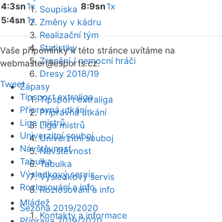
4:3sn
1x
8:9sn
1x
Soupiska
5:4sn
1x
Změny v kádru
Realizační tým
Statistiky
Vaše připomínky k této stránce uvítáme na
Zranění / nemocní hráči
webmaster
@esports.cz.
Dresy 2018/19
Tweet
Zápasy
Tipsport extraliga
Tipsport extraliga
Přípravná utkání
Přípravná utkání
Liga mistrů
Liga mistrů
Univerzitní souboj
Univerzitní souboj
Návštěvnost
Návštěvnost
Tabulka
Tabulka
Výsledkový servis
Výsledkový servis
Rozlosování a info
Rozlosování a info
Mládež
Sezóna 2019/2020
Kontakty a informace
Příprava 2019/2020