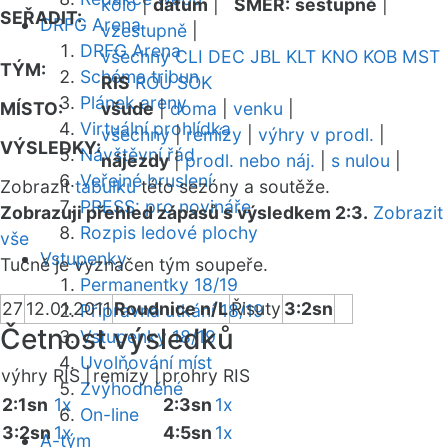
kolo
|
datum
|
SMĚR:
sestupně
|
SEŘADIT:
DRFG Arena
vzestupně
|
DRFG Arena
všechny
CLI
DEC
JBL
KLT
KNO
KOB
MST
TÝM:
Schéma tribun
RIS
ROU
SOK
Plánek areny
MÍSTO:
všude
|
doma
|
venku
|
Virtuální prohlídka
všechny
|
remízy
|
výhry v prodl.
|
VÝSLEDKY:
Návštěvní řád
nájezdy
|
prodl. nebo náj.
|
s nulou
|
Veřejné bruslení
Zobrazit
tabulku
této sezóny a soutěže.
PRESS: pro novináře
Zobrazuji přehled zápasů s výsledkem 2:3.
Zobrazit
Rozpis ledové plochy
vše
Vstupenky
Tučně je vyznačen tým soupeře.
Permanentky 18/19
27
12.01.2011
Roudnice n/L
Řisuty
3:2sn
Přípravná utkání 18/19
Četnost výsledků
Vstupenky 18/19
Uvolňování míst
výhry RIS |
remízy |
prohry RIS
Zvýhodněné
2:1sn
1x
2:3sn
1x
On-line
3:2sn
1x
4:5sn
1x
A-tým