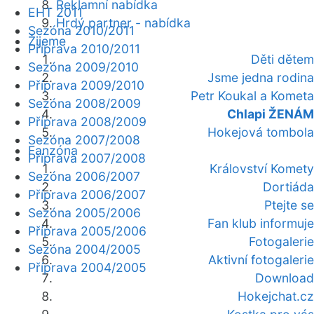
Reklamní nabídka
EHT 2011
Hrdý partner - nabídka
Sezóna 2010/2011
Žijeme
Příprava 2010/2011
Děti dětem
Sezóna 2009/2010
Jsme jedna rodina
Příprava 2009/2010
Petr Koukal a Kometa
Sezóna 2008/2009
Chlapi ŽENÁM
Příprava 2008/2009
Hokejová tombola
Sezóna 2007/2008
Fanzóna
Příprava 2007/2008
Království Komety
Sezóna 2006/2007
Dortiáda
Příprava 2006/2007
Ptejte se
Sezóna 2005/2006
Fan klub informuje
Příprava 2005/2006
Fotogalerie
Sezóna 2004/2005
Aktivní fotogalerie
Příprava 2004/2005
Download
Hokejchat.cz