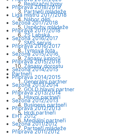
Realizační týmy
Příprava 2018/2019
Partneři mládeže
Liga mistrů 2017/2018
Nábor dětí
Sezóna 2017/2018
Úspěchy mládeže
Příprava 2017/2018
ZŠ Labská
Sezóna 2016/2017
SMS servis
Příprava 2016/2017
Týmová fota
Sezóna 2015/2016
Zápasy juniorů
Příprava 2015/2016
Zápasy dorostu
Sezóna 2014/2015
Partneři
Příprava 2014/2015
Generální partner
Sezóna 2013/2014
GOLD hlavní partner
Příprava 2013/2014
Hlavní partneři
Sezóna 2012/2013
Business partneři
Příprava 2012/2013
Hrdí partneři
EHT 2012
Mediální partneři
Sezóna 2011/2012
Partneři mládeže
Příprava 2011/2012