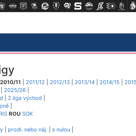
igy
2010/11
|
2011/12
|
2012/13
|
2013/14
|
2014/15
|
2015
|
2025/26
|
ed
|
2.liga východ
|
upně
|
RIS
ROU
SOK
dy
|
prodl. nebo náj.
|
s nulou
|