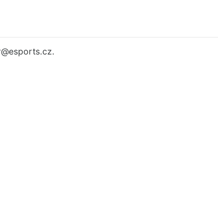
r
@esports.cz.