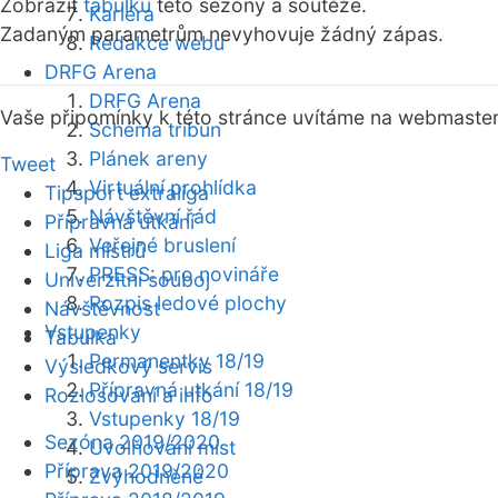
Zobrazit
tabulku
této sezóny a soutěže.
Kariéra
Zadaným parametrům nevyhovuje žádný zápas.
Redakce webu
DRFG Arena
DRFG Arena
Vaše připomínky k této stránce uvítáme na webmaste
Schéma tribun
Plánek areny
Tweet
Virtuální prohlídka
Tipsport extraliga
Návštěvní řád
Přípravná utkání
Veřejné bruslení
Liga mistrů
PRESS: pro novináře
Univerzitní souboj
Rozpis ledové plochy
Návštěvnost
Vstupenky
Tabulka
Permanentky 18/19
Výsledkový servis
Přípravná utkání 18/19
Rozlosování a info
Vstupenky 18/19
Sezóna 2019/2020
Uvolňování míst
Příprava 2019/2020
Zvýhodněné