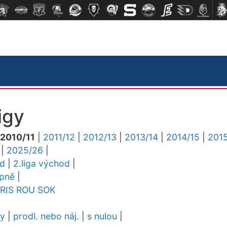
igy
2010/11
|
2011/12
|
2012/13
|
2013/14
|
2014/15
|
2015
|
2025/26
|
ed
|
2.liga východ
|
upně
|
RIS
ROU
SOK
dy
|
prodl. nebo náj.
|
s nulou
|