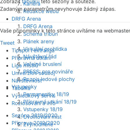
Zobrazit
tabulku
této sezóny a soutěže.
Kariéra
Zadaným parametrům nevyhovuje žádný zápas.
Redakce webu
DRFG Arena
DRFG Arena
Vaše připomínky k této stránce uvítáme na webmaste
Schéma tribun
Plánek areny
Tweet
Virtuální prohlídka
Tipsport extraliga
Návštěvní řád
Přípravná utkání
Veřejné bruslení
Liga mistrů
PRESS: pro novináře
Univerzitní souboj
Rozpis ledové plochy
Návštěvnost
Vstupenky
Tabulka
Permanentky 18/19
Výsledkový servis
Přípravná utkání 18/19
Rozlosování a info
Vstupenky 18/19
Sezóna 2019/2020
Uvolňování míst
Příprava 2019/2020
Zvýhodněné