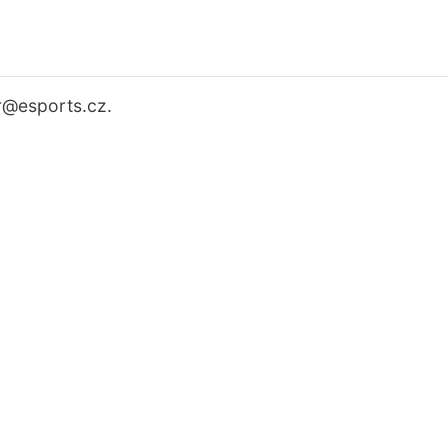
r
@esports.cz.