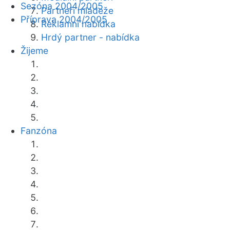
Sezóna 2004/2005
Partneři mládeže
Příprava 2004/2005
Reklamní nabídka
Hrdý partner - nabídka
Žijeme
Fanzóna