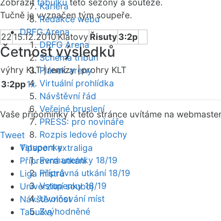
Zobrazit
tabulku
této sezóny a soutěže.
Kariéra
Tučně je vyznačen tým soupeře.
Redakce webu
DRFG Arena
22
15.12.2010
Klatovy
Řisuty
3:2p
DRFG Arena
Četnost výsledků
Schéma tribun
výhry KLT |
remízy |
prohry KLT
Plánek areny
Virtuální prohlídka
3:2pp
1x
Návštěvní řád
Veřejné bruslení
Vaše připomínky k této stránce uvítáme na webmaste
PRESS: pro novináře
Rozpis ledové plochy
Tweet
Vstupenky
Tipsport extraliga
Permanentky 18/19
Přípravná utkání
Přípravná utkání 18/19
Liga mistrů
Vstupenky 18/19
Univerzitní souboj
Uvolňování míst
Návštěvnost
Zvýhodněné
Tabulka