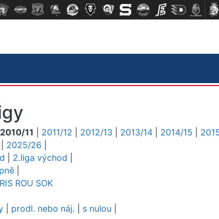
igy
2010/11
|
2011/12
|
2012/13
|
2013/14
|
2014/15
|
2015
|
2025/26
|
ed
|
2.liga východ
|
upně
|
RIS
ROU
SOK
y
|
prodl. nebo náj.
|
s nulou
|