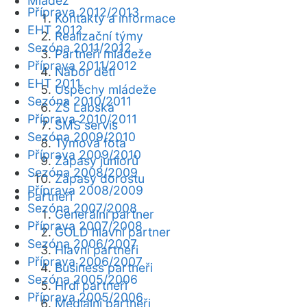
Mládež
Příprava 2012/2013
Kontakty a informace
EHT 2012
Realizační týmy
Sezóna 2011/2012
Partneři mládeže
Příprava 2011/2012
Nábor dětí
EHT 2011
Úspěchy mládeže
Sezóna 2010/2011
ZŠ Labská
Příprava 2010/2011
SMS servis
Sezóna 2009/2010
Týmová fota
Příprava 2009/2010
Zápasy juniorů
Sezóna 2008/2009
Zápasy dorostu
Příprava 2008/2009
Partneři
Sezóna 2007/2008
Generální partner
Příprava 2007/2008
GOLD hlavní partner
Sezóna 2006/2007
Hlavní partneři
Příprava 2006/2007
Business partneři
Sezóna 2005/2006
Hrdí partneři
Příprava 2005/2006
Mediální partneři