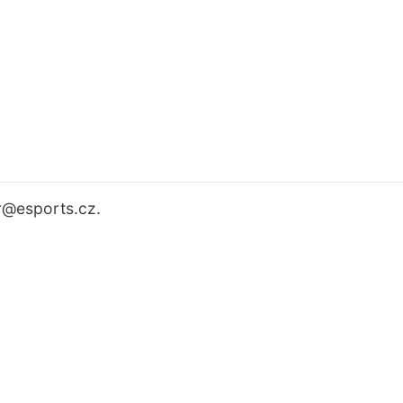
r
@esports.cz.