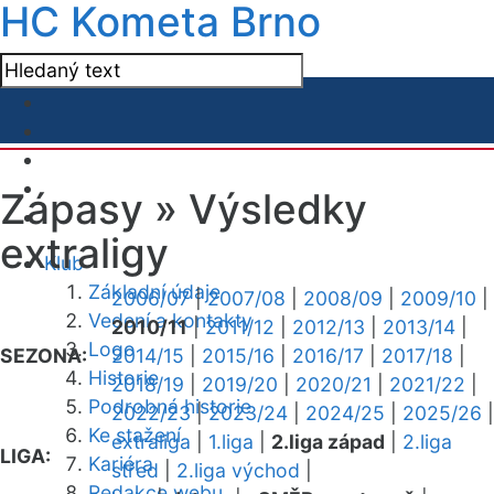
HC Kometa Brno
Zápasy »
Výsledky
extraligy
Klub
Základní údaje
2006/07
|
2007/08
|
2008/09
|
2009/10
|
Vedení a kontakty
2010/11
|
2011/12
|
2012/13
|
2013/14
|
Logo
SEZONA:
2014/15
|
2015/16
|
2016/17
|
2017/18
|
Historie
2018/19
|
2019/20
|
2020/21
|
2021/22
|
Podrobná historie
2022/23
|
2023/24
|
2024/25
|
2025/26
|
Ke stažení
extraliga
|
1.liga
|
2.liga západ
|
2.liga
LIGA:
Kariéra
střed
|
2.liga východ
|
Redakce webu