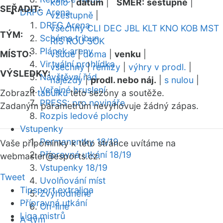
kolo
|
datum
|
SMĚR:
sestupně
|
SEŘADIT:
DRFG Arena
vzestupně
|
DRFG Arena
všechny
CLI
DEC
JBL
KLT
KNO
KOB
MST
TÝM:
Schéma tribun
RIS
ROU
SOK
Plánek areny
MÍSTO:
všude
|
doma
|
venku
|
Virtuální prohlídka
všechny
|
remízy
|
výhry v prodl.
|
VÝSLEDKY:
Návštěvní řád
nájezdy
|
prodl. nebo náj.
|
s nulou
|
Veřejné bruslení
Zobrazit
tabulku
této sezóny a soutěže.
PRESS: pro novináře
Zadaným parametrům nevyhovuje žádný zápas.
Rozpis ledové plochy
Vstupenky
Permanentky 18/19
Vaše připomínky k této stránce uvítáme na
Přípravná utkání 18/19
webmaster
@esports.cz.
Vstupenky 18/19
Tweet
Uvolňování míst
Tipsport extraliga
Zvýhodněné
Přípravná utkání
On-line
Liga mistrů
A-tým