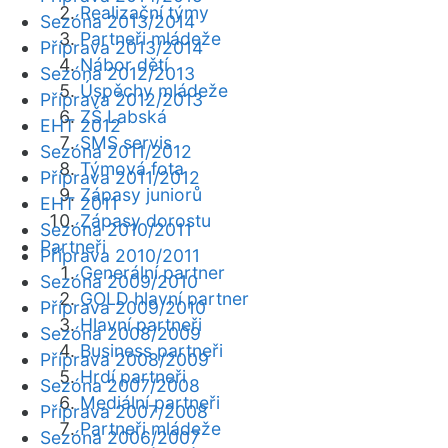
Realizační týmy
Sezóna 2013/2014
Partneři mládeže
Příprava 2013/2014
Nábor dětí
Sezóna 2012/2013
Úspěchy mládeže
Příprava 2012/2013
ZŠ Labská
EHT 2012
SMS servis
Sezóna 2011/2012
Týmová fota
Příprava 2011/2012
Zápasy juniorů
EHT 2011
Zápasy dorostu
Sezóna 2010/2011
Partneři
Příprava 2010/2011
Generální partner
Sezóna 2009/2010
GOLD hlavní partner
Příprava 2009/2010
Hlavní partneři
Sezóna 2008/2009
Business partneři
Příprava 2008/2009
Hrdí partneři
Sezóna 2007/2008
Mediální partneři
Příprava 2007/2008
Partneři mládeže
Sezóna 2006/2007