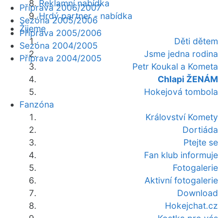
Reklamní nabídka
Příprava 2006/2007
Hrdý partner - nabídka
Sezóna 2005/2006
Žijeme
Příprava 2005/2006
Děti dětem
Sezóna 2004/2005
Jsme jedna rodina
Příprava 2004/2005
Petr Koukal a Kometa
Chlapi ŽENÁM
Hokejová tombola
Fanzóna
Království Komety
Dortiáda
Ptejte se
Fan klub informuje
Fotogalerie
Aktivní fotogalerie
Download
Hokejchat.cz