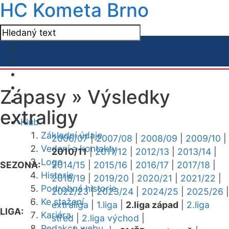
HC Kometa Brno
Zápasy »
Výsledky
extraligy
Klub
Základní údaje
2006/07
|
2007/08
|
2008/09
|
2009/10
|
Vedení a kontakty
2010/11
|
2011/12
|
2012/13
|
2013/14
|
Logo
SEZONA:
2014/15
|
2015/16
|
2016/17
|
2017/18
|
Historie
2018/19
|
2019/20
|
2020/21
|
2021/22
|
Podrobná historie
2022/23
|
2023/24
|
2024/25
|
2025/26
|
Ke stažení
extraliga
|
1.liga
|
2.liga západ
|
2.liga
LIGA:
Kariéra
střed
|
2.liga východ
|
Redakce webu