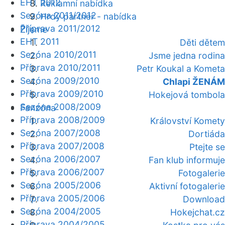
EHT 2012
Reklamní nabídka
Sezóna 2011/2012
Hrdý partner - nabídka
Příprava 2011/2012
Žijeme
EHT 2011
Děti dětem
Sezóna 2010/2011
Jsme jedna rodina
Příprava 2010/2011
Petr Koukal a Kometa
Sezóna 2009/2010
Chlapi ŽENÁM
Příprava 2009/2010
Hokejová tombola
Sezóna 2008/2009
Fanzóna
Příprava 2008/2009
Království Komety
Sezóna 2007/2008
Dortiáda
Příprava 2007/2008
Ptejte se
Sezóna 2006/2007
Fan klub informuje
Příprava 2006/2007
Fotogalerie
Sezóna 2005/2006
Aktivní fotogalerie
Příprava 2005/2006
Download
Sezóna 2004/2005
Hokejchat.cz
Příprava 2004/2005