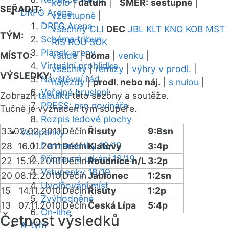
kolo
|
datum
|
SMĚR:
sestupně
|
SEŘADIT:
DRFG Arena
vzestupně
|
DRFG Arena
všechny
CLI
DEC
JBL
KLT
KNO
KOB
MST
TÝM:
Schéma tribun
RIS
ROU
SOK
Plánek areny
MÍSTO:
všude
|
doma
|
venku
|
Virtuální prohlídka
všechny
|
remízy
|
výhry v prodl.
|
VÝSLEDKY:
Návštěvní řád
nájezdy
|
prodl. nebo náj.
|
s nulou
|
Veřejné bruslení
Zobrazit
tabulku
této sezóny a soutěže.
PRESS: pro novináře
Tučně je vyznačen tým soupeře.
Rozpis ledové plochy
33
02.02.2011
Děčín
Řisuty
9:8sn
Vstupenky
Permanentky 18/19
28
16.01.2011
Děčín
Klatovy
3:4p
Přípravná utkání 18/19
22
15.12.2010
Děčín
Roudnice n/L
3:2p
Vstupenky 18/19
20
08.12.2010
Děčín
Jablonec
1:2sn
Uvolňování míst
15
14.11.2010
Děčín
Řisuty
1:2p
Zvýhodněné
13
07.11.2010
Děčín
Česká Lípa
5:4p
On-line
Četnost výsledků
A-tým