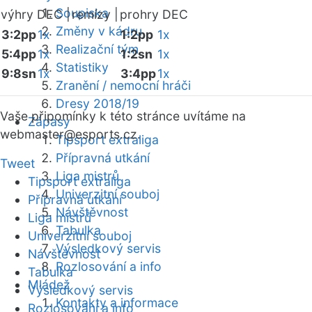
Soupiska
výhry DEC |
remízy |
prohry DEC
Změny v kádru
3:2pp
1x
1:2pp
1x
Realizační tým
5:4pp
1x
1:2sn
1x
Statistiky
9:8sn
1x
3:4pp
1x
Zranění / nemocní hráči
Dresy 2018/19
Vaše připomínky k této stránce uvítáme na
Zápasy
webmaster
@esports.cz.
Tipsport extraliga
Přípravná utkání
Tweet
Liga mistrů
Tipsport extraliga
Univerzitní souboj
Přípravná utkání
Návštěvnost
Liga mistrů
Tabulka
Univerzitní souboj
Výsledkový servis
Návštěvnost
Rozlosování a info
Tabulka
Mládež
Výsledkový servis
Kontakty a informace
Rozlosování a info