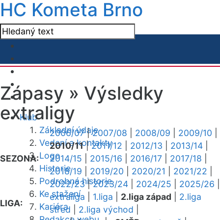
HC Kometa Brno
Zápasy »
Výsledky
extraligy
Klub
Základní údaje
2006/07
|
2007/08
|
2008/09
|
2009/10
|
Vedení a kontakty
2010/11
|
2011/12
|
2012/13
|
2013/14
|
Logo
SEZONA:
2014/15
|
2015/16
|
2016/17
|
2017/18
|
Historie
2018/19
|
2019/20
|
2020/21
|
2021/22
|
Podrobná historie
2022/23
|
2023/24
|
2024/25
|
2025/26
|
Ke stažení
extraliga
|
1.liga
|
2.liga západ
|
2.liga
LIGA:
Kariéra
střed
|
2.liga východ
|
Redakce webu