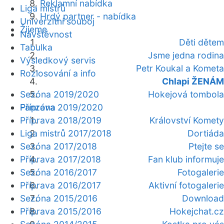
Reklamní nabídka
Liga mistrů
Hrdý partner - nabídka
Univerzitní souboj
Žijeme
Návštěvnost
Děti dětem
Tabulka
Jsme jedna rodina
Výsledkový servis
Petr Koukal a Kometa
Rozlosování a info
Chlapi ŽENÁM
Sezóna 2019/2020
Hokejová tombola
Fanzóna
Příprava 2019/2020
Příprava 2018/2019
Království Komety
Liga mistrů 2017/2018
Dortiáda
Sezóna 2017/2018
Ptejte se
Příprava 2017/2018
Fan klub informuje
Sezóna 2016/2017
Fotogalerie
Příprava 2016/2017
Aktivní fotogalerie
Sezóna 2015/2016
Download
Příprava 2015/2016
Hokejchat.cz