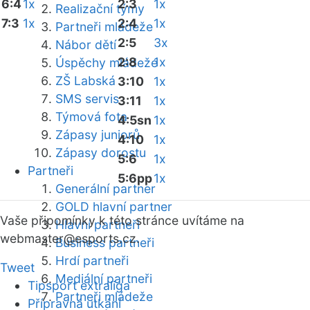
6:4
1x
2:3
1x
Realizační týmy
7:3
1x
2:4
1x
Partneři mládeže
2:5
3x
Nábor dětí
2:8
1x
Úspěchy mládeže
ZŠ Labská
3:10
1x
SMS servis
3:11
1x
Týmová fota
4:5sn
1x
Zápasy juniorů
4:10
1x
Zápasy dorostu
5:6
1x
Partneři
5:6pp
1x
Generální partner
GOLD hlavní partner
Vaše připomínky k této stránce uvítáme na
Hlavní partneři
webmaster
@esports.cz.
Business partneři
Hrdí partneři
Tweet
Mediální partneři
Tipsport extraliga
Partneři mládeže
Přípravná utkání