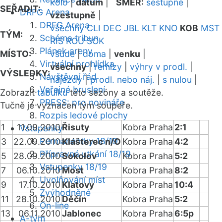
kolo
|
datum
|
SMĚR:
sestupně
|
SEŘADIT:
DRFG Arena
vzestupně
|
DRFG Arena
všechny
CLI
DEC
JBL
KLT
KNO
KOB
MST
TÝM:
Schéma tribun
RIS
ROU
SOK
Plánek areny
MÍSTO:
všude
|
doma
|
venku
|
Virtuální prohlídka
všechny
|
remízy
|
výhry v prodl.
|
VÝSLEDKY:
Návštěvní řád
nájezdy
|
prodl. nebo náj.
|
s nulou
|
Veřejné bruslení
Zobrazit
tabulku
této sezóny a soutěže.
PRESS: pro novináře
Tučně je vyznačen tým soupeře.
Rozpis ledové plochy
1
11.09.2010
Řisuty
Kobra Praha
2:1
Vstupenky
Permanentky 18/19
3
22.09.2010
Klášterec n/O
Kobra Praha
4:2
Přípravná utkání 18/19
5
28.09.2010
Sokolov
Kobra Praha
5:2
Vstupenky 18/19
7
06.10.2010
Most
Kobra Praha
8:2
Uvolňování míst
9
17.10.2010
Klatovy
Kobra Praha
10:4
Zvýhodněné
11
28.10.2010
Děčín
Kobra Praha
5:2
On-line
13
06.11.2010
Jablonec
Kobra Praha
6:5p
A-tým