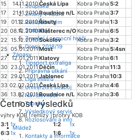
15
14.11.2010
Česká Lípa
Kobra Praha
5:2
Soupiska
17
21.11.2010
Roudnice n/L
Kobra Praha
3:7
Změny v kádru
19
01.12.2010
Řisuty
Kobra Praha
1:3
Realizační tým
Statistiky
20
08.12.2010
Klášterec n/O
Kobra Praha
6:5
Zranění / nemocní hráči
22
15.12.2010
Sokolov
Kobra Praha
3:2
Dresy 2018/19
25
05.01.2011
Most
Kobra Praha
5:4sn
Zápasy
27
12.01.2011
Klatovy
Kobra Praha
6:1
Tipsport extraliga
30
23.01.2011
Děčín
Kobra Praha
11:3
Přípravná utkání
32
29.01.2011
Jablonec
Kobra Praha
10:3
Liga mistrů
33
02.02.2011
Česká Lípa
Kobra Praha
4:6
Univerzitní souboj
36
13.02.2011
Roudnice n/L
Kobra Praha
3:6
Návštěvnost
Četnost výsledků
Tabulka
Výsledkový servis
výhry KOB |
remízy |
prohry KOB
Rozlosování a info
3:1
1x
1:2
1x
Mládež
6:3
1x
1:6
1x
Kontakty a informace