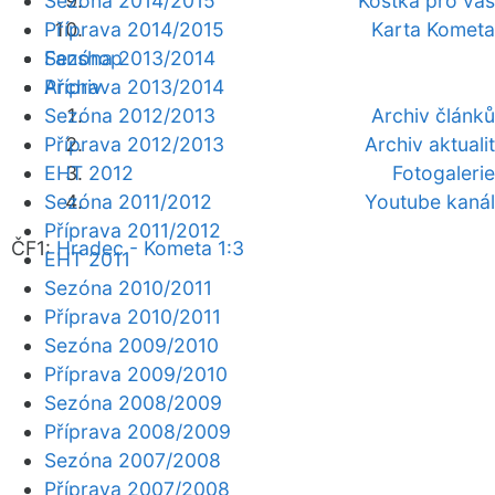
Sezóna 2014/2015
Kostka pro vás
Příprava 2014/2015
Karta Kometa
Fanshop
Sezóna 2013/2014
Archiv
Příprava 2013/2014
Sezóna 2012/2013
Archiv článků
Příprava 2012/2013
Archiv aktualit
EHT 2012
Fotogalerie
Sezóna 2011/2012
Youtube kanál
Příprava 2011/2012
ČF1:
Hradec - Kometa 1:3
EHT 2011
Sezóna 2010/2011
Příprava 2010/2011
Sezóna 2009/2010
Příprava 2009/2010
Sezóna 2008/2009
Příprava 2008/2009
Sezóna 2007/2008
Příprava 2007/2008