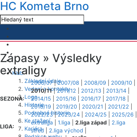
HC Kometa Brno
Zápasy »
Výsledky
extraligy
Klub
Základní údaje
2006/07
|
2007/08
|
2008/09
|
2009/10
|
Vedení a kontakty
2010/11
|
2011/12
|
2012/13
|
2013/14
|
Logo
SEZONA:
2014/15
|
2015/16
|
2016/17
|
2017/18
|
Historie
2018/19
|
2019/20
|
2020/21
|
2021/22
|
Podrobná historie
2022/23
|
2023/24
|
2024/25
|
2025/26
|
Ke stažení
extraliga
|
1.liga
|
2.liga západ
|
2.liga
LIGA:
Kariéra
střed
|
2.liga východ
|
Redakce webu