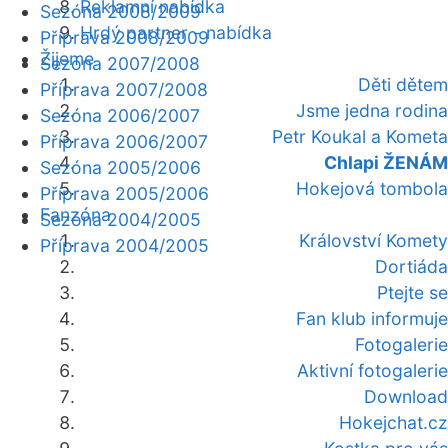
Reklamní nabídka
Sezóna 2008/2009
Hrdý partner - nabídka
Příprava 2008/2009
Žijeme
Sezóna 2007/2008
Děti dětem
Příprava 2007/2008
Jsme jedna rodina
Sezóna 2006/2007
Petr Koukal a Kometa
Příprava 2006/2007
Chlapi ŽENÁM
Sezóna 2005/2006
Hokejová tombola
Příprava 2005/2006
Fanzóna
Sezóna 2004/2005
Království Komety
Příprava 2004/2005
Dortiáda
Ptejte se
Fan klub informuje
Fotogalerie
Aktivní fotogalerie
Download
Hokejchat.cz