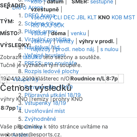
kolo
|
datum
|
SMĚR:
sestupně
|
SEŘADIT:
DRFG Arena
vzestupně
|
DRFG Arena
všechny
CLI
DEC
JBL
KLT
KNO
KOB
MST
TÝM:
Schéma tribun
RIS
ROU
SOK
Plánek areny
MÍSTO:
všude
|
doma
|
venku
|
Virtuální prohlídka
všechny
|
remízy
|
výhry v prodl.
|
VÝSLEDKY:
Návštěvní řád
nájezdy
|
prodl. nebo náj.
|
s nulou
|
Veřejné bruslení
Zobrazit
tabulku
této sezóny a soutěže.
PRESS: pro novináře
Tučně je vyznačen tým soupeře.
Rozpis ledové plochy
19
04.12.2010
Klášterec n/O
Roudnice n/L
8:7p
Vstupenky
Četnost výsledků
Permanentky 18/19
Přípravná utkání 18/19
výhry KNO |
remízy |
prohry KNO
Vstupenky 18/19
8:7pp
1x
Uvolňování míst
Zvýhodněné
Vaše připomínky k této stránce uvítáme na
On-line
webmaster
@esports.cz.
A-tým