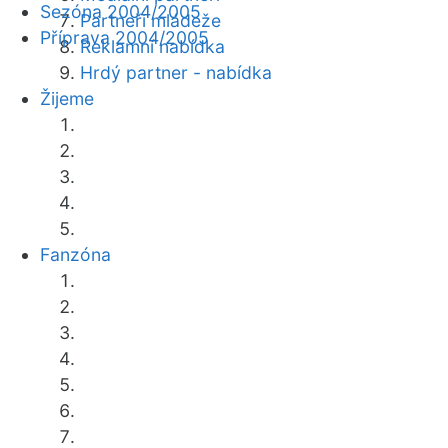
Sezóna 2004/2005
Partneři mládeže
Příprava 2004/2005
Reklamní nabídka
Hrdý partner - nabídka
Žijeme
Fanzóna