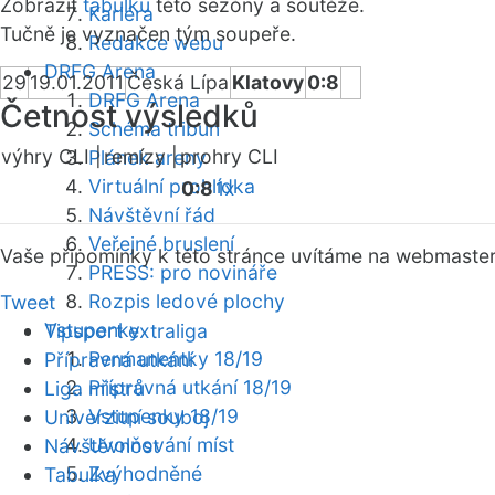
Zobrazit
tabulku
této sezóny a soutěže.
Kariéra
Tučně je vyznačen tým soupeře.
Redakce webu
DRFG Arena
29
19.01.2011
Česká Lípa
Klatovy
0:8
DRFG Arena
Četnost výsledků
Schéma tribun
výhry CLI |
remízy |
prohry CLI
Plánek areny
Virtuální prohlídka
0:8
1x
Návštěvní řád
Veřejné bruslení
Vaše připomínky k této stránce uvítáme na webmaste
PRESS: pro novináře
Rozpis ledové plochy
Tweet
Vstupenky
Tipsport extraliga
Permanentky 18/19
Přípravná utkání
Přípravná utkání 18/19
Liga mistrů
Vstupenky 18/19
Univerzitní souboj
Uvolňování míst
Návštěvnost
Zvýhodněné
Tabulka