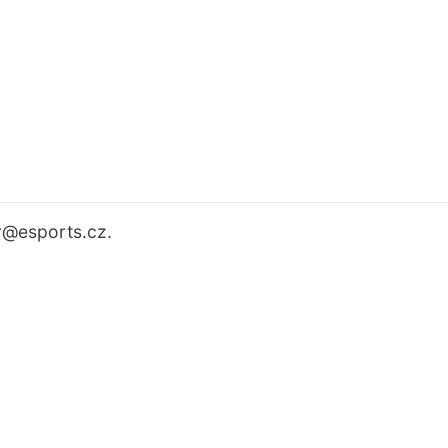
r
@esports.cz.