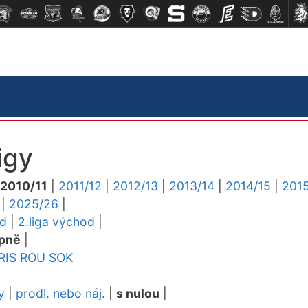
igy
2010/11
|
2011/12
|
2012/13
|
2013/14
|
2014/15
|
2015
|
2025/26
|
ed
|
2.liga východ
|
pně
|
RIS
ROU
SOK
y
|
prodl. nebo náj.
|
s nulou
|