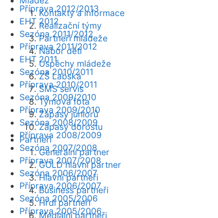
Mládež
Příprava 2012/2013
Kontakty a informace
EHT 2012
Realizační týmy
Sezóna 2011/2012
Partneři mládeže
Příprava 2011/2012
Nábor dětí
EHT 2011
Úspěchy mládeže
Sezóna 2010/2011
ZŠ Labská
Příprava 2010/2011
SMS servis
Sezóna 2009/2010
Týmová fota
Příprava 2009/2010
Zápasy juniorů
Sezóna 2008/2009
Zápasy dorostu
Příprava 2008/2009
Partneři
Sezóna 2007/2008
Generální partner
Příprava 2007/2008
GOLD hlavní partner
Sezóna 2006/2007
Hlavní partneři
Příprava 2006/2007
Business partneři
Sezóna 2005/2006
Hrdí partneři
Příprava 2005/2006
Mediální partneři