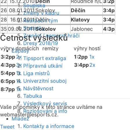
22
15.12.2010
Děčín
Roudnice n/L
3:2p
Soupiska
26
08.01.2011
Sokolov
Děčín
3:4p
Změny v kádru
28
16.01.2011
Děčín
Klatovy
3:4p
Realizační tým
Statistiky
35
09.02.2011
Sokolov
Jablonec
4:3p
Zranění / nemocní hráči
Četnost výsledků
Dresy 2018/19
výhry domácích
remízy
výhry hostí
Zápasy
3:2pp
2x
1:2pp
1x
Tipsport extraliga
4:3pp
3x
3:4pp
2x
Přípravná utkání
5:4pp
1x
Liga mistrů
Univerzitní souboj
6:5pp
1x
Návštěvnost
8:7pp
1x
Tabulka
Výsledkový servis
Vaše připomínky k této stránce uvítáme na
Rozlosování a info
webmaster
@esports.cz.
Mládež
Kontakty a informace
Tweet