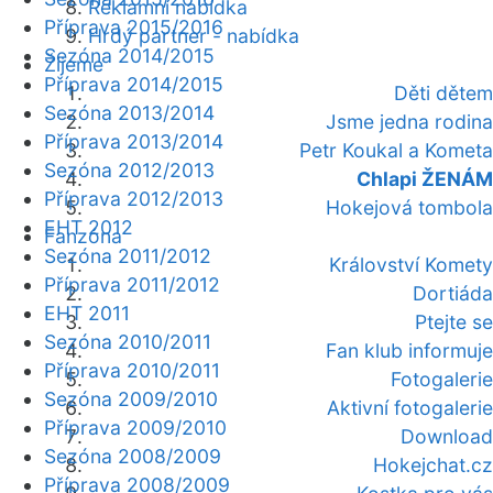
Reklamní nabídka
Příprava 2015/2016
Hrdý partner - nabídka
Sezóna 2014/2015
Žijeme
Příprava 2014/2015
Děti dětem
Sezóna 2013/2014
Jsme jedna rodina
Příprava 2013/2014
Petr Koukal a Kometa
Sezóna 2012/2013
Chlapi ŽENÁM
Příprava 2012/2013
Hokejová tombola
EHT 2012
Fanzóna
Sezóna 2011/2012
Království Komety
Příprava 2011/2012
Dortiáda
EHT 2011
Ptejte se
Sezóna 2010/2011
Fan klub informuje
Příprava 2010/2011
Fotogalerie
Sezóna 2009/2010
Aktivní fotogalerie
Příprava 2009/2010
Download
Sezóna 2008/2009
Hokejchat.cz
Příprava 2008/2009