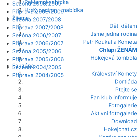
Reklamní nabídka
Sezóna 2008/2009
Hrdý partner - nabídka
Příprava 2008/2009
Žijeme
Sezóna 2007/2008
Děti dětem
Příprava 2007/2008
Jsme jedna rodina
Sezóna 2006/2007
Petr Koukal a Kometa
Příprava 2006/2007
Chlapi ŽENÁM
Sezóna 2005/2006
Hokejová tombola
Příprava 2005/2006
Fanzóna
Sezóna 2004/2005
Království Komety
Příprava 2004/2005
Dortiáda
Ptejte se
Fan klub informuje
Fotogalerie
Aktivní fotogalerie
Download
Hokejchat.cz