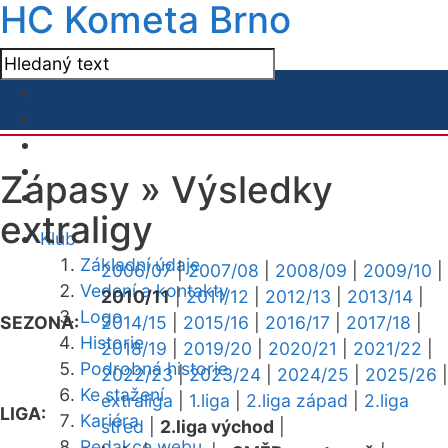
HC Kometa Brno
Zápasy »
Výsledky
extraligy
Klub
Základní údaje
2006/07
|
2007/08
|
2008/09
|
2009/10
|
Vedení a kontakty
2010/11
|
2011/12
|
2012/13
|
2013/14
|
Logo
SEZONA:
2014/15
|
2015/16
|
2016/17
|
2017/18
|
Historie
2018/19
|
2019/20
|
2020/21
|
2021/22
|
Podrobná historie
2022/23
|
2023/24
|
2024/25
|
2025/26
|
Ke stažení
extraliga
|
1.liga
|
2.liga západ
|
2.liga
LIGA:
Kariéra
střed
|
2.liga východ
|
Redakce webu