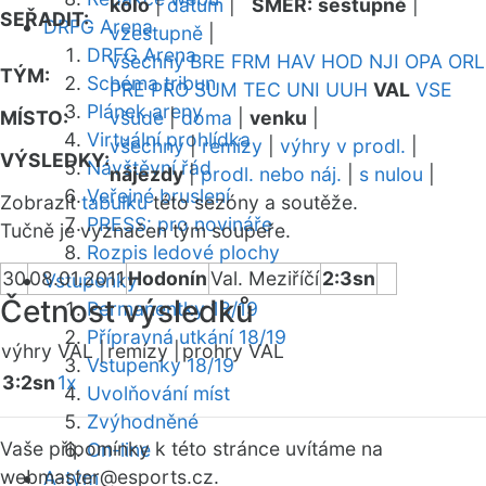
kolo
|
datum
|
SMĚR:
sestupně
|
SEŘADIT:
DRFG Arena
vzestupně
|
DRFG Arena
všechny
BRE
FRM
HAV
HOD
NJI
OPA
ORL
TÝM:
Schéma tribun
PRE
PRO
SUM
TEC
UNI
UUH
VAL
VSE
Plánek areny
MÍSTO:
všude
|
doma
|
venku
|
Virtuální prohlídka
všechny
|
remízy
|
výhry v prodl.
|
VÝSLEDKY:
Návštěvní řád
nájezdy
|
prodl. nebo náj.
|
s nulou
|
Veřejné bruslení
Zobrazit
tabulku
této sezóny a soutěže.
PRESS: pro novináře
Tučně je vyznačen tým soupeře.
Rozpis ledové plochy
30
08.01.2011
Hodonín
Val. Meziříčí
2:3sn
Vstupenky
Četnost výsledků
Permanentky 18/19
Přípravná utkání 18/19
výhry VAL |
remízy |
prohry VAL
Vstupenky 18/19
3:2sn
1x
Uvolňování míst
Zvýhodněné
Vaše připomínky k této stránce uvítáme na
On-line
webmaster
@esports.cz.
A-tým