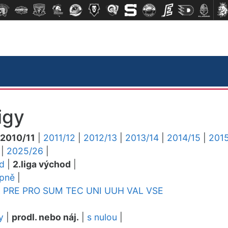
igy
2010/11
|
2011/12
|
2012/13
|
2013/14
|
2014/15
|
2015
|
2025/26
|
ed
|
2.liga východ
|
upně
|
L
PRE
PRO
SUM
TEC
UNI
UUH
VAL
VSE
y
|
prodl. nebo náj.
|
s nulou
|