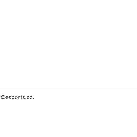
r
@esports.cz.