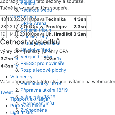
Zobrazit
tabulku
této sezóny a soutěže.
Kariéra
Tučně je vyznačen tým soupeře.
Redakce webu
DRFG Arena
40
13.02.2011
Opava
Technika
4:3sn
DRFG Arena
28
22.12.2010
Opava
Prostějov
2:3sn
Schéma tribun
19
14.11.2010
Opava
Uh. Hradiště
3:2sn
Plánek areny
Četnost výsledků
Virtuální prohlídka
Návštěvní řád
výhry OPA |
remízy |
prohry OPA
Veřejné bruslení
3:2sn
1x
2:3sn
1x
PRESS: pro novináře
4:3sn
1x
Rozpis ledové plochy
Vstupenky
Vaše připomínky k této stránce uvítáme na webmaste
Permanentky 18/19
Přípravná utkání 18/19
Tweet
Vstupenky 18/19
Tipsport extraliga
Uvolňování míst
Přípravná utkání
Zvýhodněné
Liga mistrů