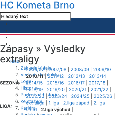
HC Kometa Brno
Zápasy »
Výsledky
extraligy
Klub
Základní údaje
2006/07
|
2007/08
|
2008/09
|
2009/10
|
Vedení a kontakty
2010/11
|
2011/12
|
2012/13
|
2013/14
|
Logo
SEZONA:
2014/15
|
2015/16
|
2016/17
|
2017/18
|
Historie
2018/19
|
2019/20
|
2020/21
|
2021/22
|
Podrobná historie
2022/23
|
2023/24
|
2024/25
|
2025/26
|
Ke stažení
extraliga
|
1.liga
|
2.liga západ
|
2.liga
LIGA:
Kariéra
střed
|
2.liga východ
|
Redakce webu