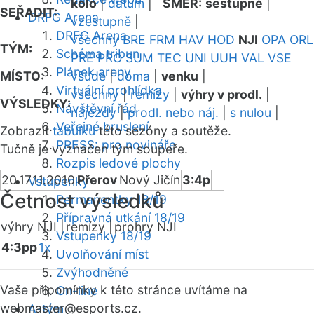
kolo
|
datum
|
SMĚR:
sestupně
|
SEŘADIT:
DRFG Arena
vzestupně
|
DRFG Arena
všechny
BRE
FRM
HAV
HOD
NJI
OPA
ORL
TÝM:
Schéma tribun
PRE
PRO
SUM
TEC
UNI
UUH
VAL
VSE
Plánek areny
MÍSTO:
všude
|
doma
|
venku
|
Virtuální prohlídka
všechny
|
remízy
|
výhry v prodl.
|
VÝSLEDKY:
Návštěvní řád
nájezdy
|
prodl. nebo náj.
|
s nulou
|
Veřejné bruslení
Zobrazit
tabulku
této sezóny a soutěže.
PRESS: pro novináře
Tučně je vyznačen tým soupeře.
Rozpis ledové plochy
20
17.11.2010
Přerov
Nový Jičín
3:4p
Vstupenky
Četnost výsledků
Permanentky 18/19
Přípravná utkání 18/19
výhry NJI |
remízy |
prohry NJI
Vstupenky 18/19
4:3pp
1x
Uvolňování míst
Zvýhodněné
Vaše připomínky k této stránce uvítáme na
On-line
webmaster
@esports.cz.
A-tým