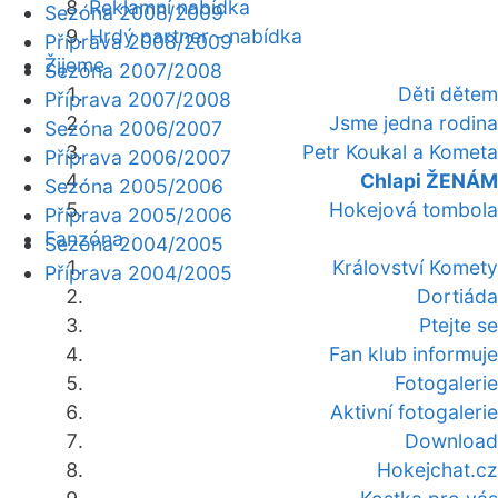
Reklamní nabídka
Sezóna 2008/2009
Hrdý partner - nabídka
Příprava 2008/2009
Žijeme
Sezóna 2007/2008
Děti dětem
Příprava 2007/2008
Jsme jedna rodina
Sezóna 2006/2007
Petr Koukal a Kometa
Příprava 2006/2007
Chlapi ŽENÁM
Sezóna 2005/2006
Hokejová tombola
Příprava 2005/2006
Fanzóna
Sezóna 2004/2005
Království Komety
Příprava 2004/2005
Dortiáda
Ptejte se
Fan klub informuje
Fotogalerie
Aktivní fotogalerie
Download
Hokejchat.cz