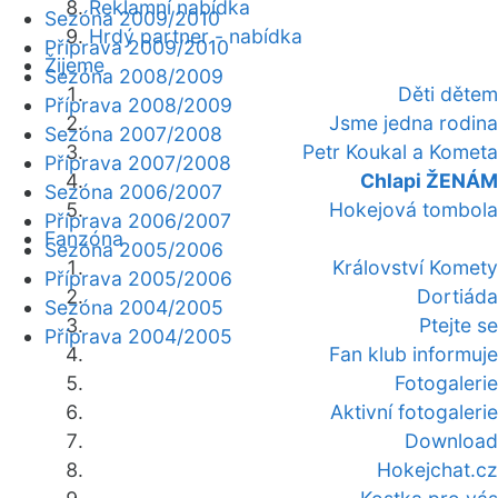
Reklamní nabídka
Sezóna 2009/2010
Hrdý partner - nabídka
Příprava 2009/2010
Žijeme
Sezóna 2008/2009
Děti dětem
Příprava 2008/2009
Jsme jedna rodina
Sezóna 2007/2008
Petr Koukal a Kometa
Příprava 2007/2008
Chlapi ŽENÁM
Sezóna 2006/2007
Hokejová tombola
Příprava 2006/2007
Fanzóna
Sezóna 2005/2006
Království Komety
Příprava 2005/2006
Dortiáda
Sezóna 2004/2005
Ptejte se
Příprava 2004/2005
Fan klub informuje
Fotogalerie
Aktivní fotogalerie
Download
Hokejchat.cz