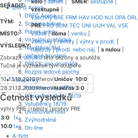
kolo
|
datum
|
SMĚR:
sestupně
|
SEŘADIT:
DRFG Arena
vzestupně
|
DRFG Arena
všechny
BRE
FRM
HAV
HOD
NJI
OPA
ORL
TÝM:
Schéma tribun
PRE
PRO
SUM
TEC
UNI
UUH
VAL
VSE
Plánek areny
MÍSTO:
všude
|
doma
|
venku
|
Virtuální prohlídka
všechny
|
remízy
|
výhry v prodl.
|
VÝSLEDKY:
Návštěvní řád
nájezdy
|
prodl. nebo náj.
|
s nulou
|
Veřejné bruslení
Zobrazit
tabulku
této sezóny a soutěže.
PRESS: pro novináře
Tučně je vyznačen tým soupeře.
Rozpis ledové plochy
10
13.10.2010
Přerov
Uničov
10:0
Vstupenky
Permanentky 18/19
28
21.12.2010
Přerov
Havířov
3:0
Četnost výsledků
Přípravná utkání 18/19
Vstupenky 18/19
výhry PRE |
remízy |
prohry PRE
Uvolňování míst
3:0
1x
Zvýhodněné
10:0
1x
On-line
A-tým