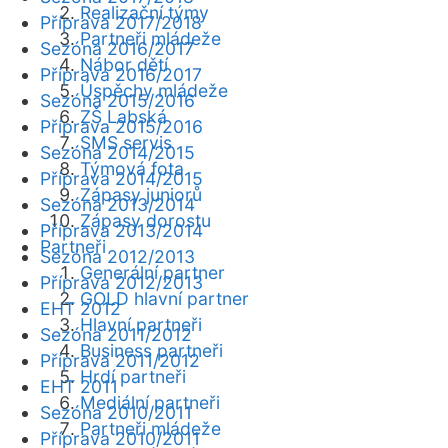
Realizační týmy
Příprava 2017/2018
Partneři mládeže
Sezóna 2016/2017
Nábor dětí
Příprava 2016/2017
Úspěchy mládeže
Sezóna 2015/2016
ZŠ Labská
Příprava 2015/2016
SMS servis
Sezóna 2014/2015
Týmová fota
Příprava 2014/2015
Zápasy juniorů
Sezóna 2013/2014
Zápasy dorostu
Příprava 2013/2014
Partneři
Sezóna 2012/2013
Generální partner
Příprava 2012/2013
GOLD hlavní partner
EHT 2012
Hlavní partneři
Sezóna 2011/2012
Business partneři
Příprava 2011/2012
Hrdí partneři
EHT 2011
Mediální partneři
Sezóna 2010/2011
Partneři mládeže
Příprava 2010/2011