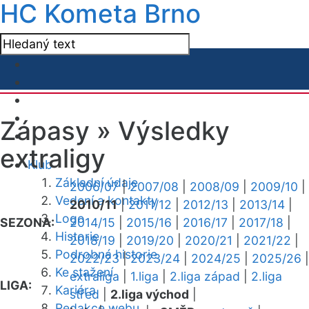
HC Kometa Brno
Zápasy »
Výsledky
extraligy
Klub
Základní údaje
2006/07
|
2007/08
|
2008/09
|
2009/10
|
Vedení a kontakty
2010/11
|
2011/12
|
2012/13
|
2013/14
|
Logo
SEZONA:
2014/15
|
2015/16
|
2016/17
|
2017/18
|
Historie
2018/19
|
2019/20
|
2020/21
|
2021/22
|
Podrobná historie
2022/23
|
2023/24
|
2024/25
|
2025/26
|
Ke stažení
extraliga
|
1.liga
|
2.liga západ
|
2.liga
LIGA:
Kariéra
střed
|
2.liga východ
|
Redakce webu