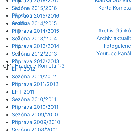
Kostka pro vás
Příprava 2016/2017
Karta Kometa
Sezóna 2015/2016
Fanshop
Příprava 2015/2016
Archiv
Sezóna 2014/2015
Archiv článků
Příprava 2014/2015
Archiv aktualit
Sezóna 2013/2014
Fotogalerie
Příprava 2013/2014
Youtube kanál
Sezóna 2012/2013
Příprava 2012/2013
ČF1:
Hradec - Kometa 1:3
EHT 2012
Sezóna 2011/2012
Příprava 2011/2012
EHT 2011
Sezóna 2010/2011
Příprava 2010/2011
Sezóna 2009/2010
Příprava 2009/2010
Sezóna 2008/2009