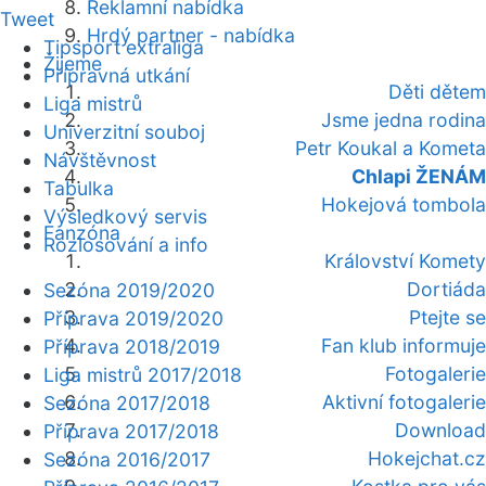
Reklamní nabídka
Tweet
Hrdý partner - nabídka
Tipsport extraliga
Žijeme
Přípravná utkání
Děti dětem
Liga mistrů
Jsme jedna rodina
Univerzitní souboj
Petr Koukal a Kometa
Návštěvnost
Chlapi ŽENÁM
Tabulka
Hokejová tombola
Výsledkový servis
Fanzóna
Rozlosování a info
Království Komety
Dortiáda
Sezóna 2019/2020
Ptejte se
Příprava 2019/2020
Fan klub informuje
Příprava 2018/2019
Fotogalerie
Liga mistrů 2017/2018
Aktivní fotogalerie
Sezóna 2017/2018
Download
Příprava 2017/2018
Hokejchat.cz
Sezóna 2016/2017