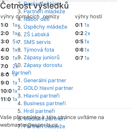
Četnost výsledků
Realizační týmy
Partneři mládeže
výhry domácích
remízy
výhry hostí
Nábor dětí
1:0
1x
0:1
1x
Úspěchy mládeže
2:0
1x
0:2
2x
ZŠ Labská
3:0
5x
0:5
1x
SMS servis
4:0
1x
Týmová fota
0:6
1x
Zápasy juniorů
5:0
1x
0:7
1x
Zápasy dorostu
7:0
2x
Partneři
8:0
1x
Generální partner
9:0
1x
GOLD hlavní partner
10:0
1x
Hlavní partneři
11:0
1x
Business partneři
Hrdí partneři
Vaše připomínky k této stránce uvítáme na
Mediální partneři
webmaster
@esports.cz.
Partneři mládeže