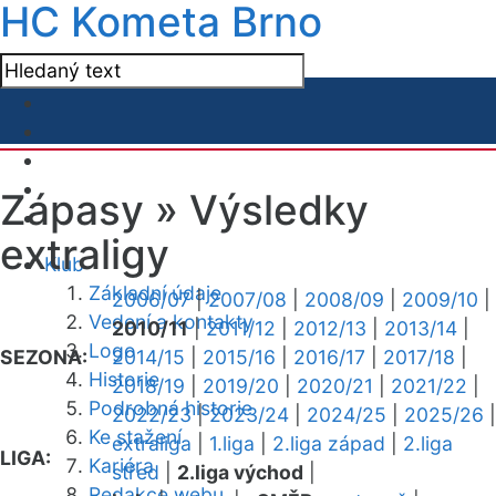
HC Kometa Brno
Zápasy »
Výsledky
extraligy
Klub
Základní údaje
2006/07
|
2007/08
|
2008/09
|
2009/10
|
Vedení a kontakty
2010/11
|
2011/12
|
2012/13
|
2013/14
|
Logo
SEZONA:
2014/15
|
2015/16
|
2016/17
|
2017/18
|
Historie
2018/19
|
2019/20
|
2020/21
|
2021/22
|
Podrobná historie
2022/23
|
2023/24
|
2024/25
|
2025/26
|
Ke stažení
extraliga
|
1.liga
|
2.liga západ
|
2.liga
LIGA:
Kariéra
střed
|
2.liga východ
|
Redakce webu