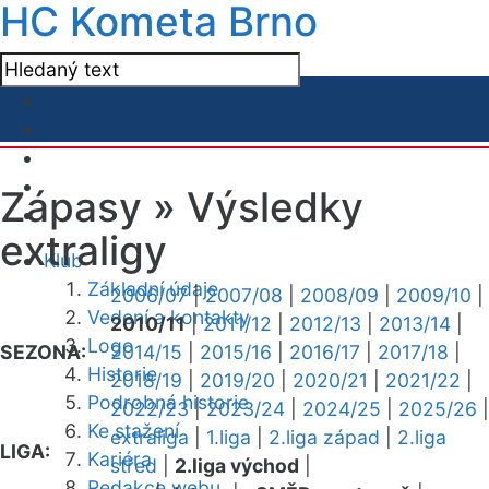
HC Kometa Brno
Zápasy »
Výsledky
extraligy
Klub
Základní údaje
2006/07
|
2007/08
|
2008/09
|
2009/10
|
Vedení a kontakty
2010/11
|
2011/12
|
2012/13
|
2013/14
|
Logo
SEZONA:
2014/15
|
2015/16
|
2016/17
|
2017/18
|
Historie
2018/19
|
2019/20
|
2020/21
|
2021/22
|
Podrobná historie
2022/23
|
2023/24
|
2024/25
|
2025/26
|
Ke stažení
extraliga
|
1.liga
|
2.liga západ
|
2.liga
LIGA:
Kariéra
střed
|
2.liga východ
|
Redakce webu