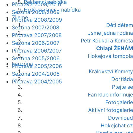
Reklamní nabídka
Příprava 2009/2010
Hrdý partner - nabídka
Sezóna 2008/2009
Žijeme
Příprava 2008/2009
Děti dětem
Sezóna 2007/2008
Jsme jedna rodina
Příprava 2007/2008
Petr Koukal a Kometa
Sezóna 2006/2007
Chlapi ŽENÁM
Příprava 2006/2007
Hokejová tombola
Sezóna 2005/2006
Fanzóna
Příprava 2005/2006
Království Komety
Sezóna 2004/2005
Dortiáda
Příprava 2004/2005
Ptejte se
Fan klub informuje
Fotogalerie
Aktivní fotogalerie
Download
Hokejchat.cz