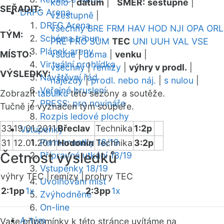
kolo
|
datum
|
SMĚR:
sestupně
|
SEŘADIT:
DRFG Arena
vzestupně
|
DRFG Arena
všechny
BRE
FRM
HAV
HOD
NJI
OPA
ORL
TÝM:
Schéma tribun
PRE
PRO
SUM
TEC
UNI
UUH
VAL
VSE
Plánek areny
MÍSTO:
všude
|
doma
|
venku
|
Virtuální prohlídka
všechny
|
remízy
|
výhry v prodl.
|
VÝSLEDKY:
Návštěvní řád
nájezdy
|
prodl. nebo náj.
|
s nulou
|
Veřejné bruslení
Zobrazit
tabulku
této sezóny a soutěže.
PRESS: pro novináře
Tučně je vyznačen tým soupeře.
Rozpis ledové plochy
33
19.01.2011
Břeclav
Technika
1:2p
Vstupenky
Permanentky 18/19
31
12.01.2011
Hodonín
Technika
3:2p
Četnost výsledků
Přípravná utkání 18/19
Vstupenky 18/19
výhry TEC |
remízy |
prohry TEC
Uvolňování míst
2:1pp
1x
2:3pp
1x
Zvýhodněné
On-line
A-tým
Vaše připomínky k této stránce uvítáme na