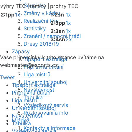
Soupiska
výhry TEC |
remízy |
prohry TEC
Změny v kádru
2:1pp
1x
1:2sn
1x
Realizační tým
2:3pp
1x
Statistiky
2:3sn
1x
Zranění / nemocní hráči
3:4sn
2x
Dresy 2018/19
Zápasy
Vaše připomínky k této stránce uvítáme na
Tipsport extraliga
webmaster
@esports.cz.
Přípravná utkání
Liga mistrů
Tweet
Univerzitní souboj
Tipsport extraliga
Návštěvnost
Přípravná utkání
Tabulka
Liga mistrů
Výsledkový servis
Univerzitní souboj
Rozlosování a info
Návštěvnost
Mládež
Tabulka
Kontakty a informace
Výsledkový servis