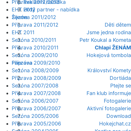
Příprava 2012/2013
Reklamní nabídka
EHT 2012
Hrdý partner - nabídka
Žijeme
Sezóna 2011/2012
Příprava 2011/2012
Děti dětem
EHT 2011
Jsme jedna rodina
Sezóna 2010/2011
Petr Koukal a Kometa
Příprava 2010/2011
Chlapi ŽENÁM
Sezóna 2009/2010
Hokejová tombola
Fanzóna
Příprava 2009/2010
Sezóna 2008/2009
Království Komety
Příprava 2008/2009
Dortiáda
Sezóna 2007/2008
Ptejte se
Příprava 2007/2008
Fan klub informuje
Sezóna 2006/2007
Fotogalerie
Příprava 2006/2007
Aktivní fotogalerie
Sezóna 2005/2006
Download
Příprava 2005/2006
Hokejchat.cz