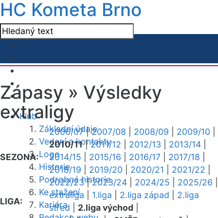
HC Kometa Brno
Zápasy »
Výsledky
extraligy
Klub
Základní údaje
2006/07
|
2007/08
|
2008/09
|
2009/10
|
Vedení a kontakty
2010/11
|
2011/12
|
2012/13
|
2013/14
|
Logo
SEZONA:
2014/15
|
2015/16
|
2016/17
|
2017/18
|
Historie
2018/19
|
2019/20
|
2020/21
|
2021/22
|
Podrobná historie
2022/23
|
2023/24
|
2024/25
|
2025/26
|
Ke stažení
extraliga
|
1.liga
|
2.liga západ
|
2.liga
LIGA:
Kariéra
střed
|
2.liga východ
|
Redakce webu