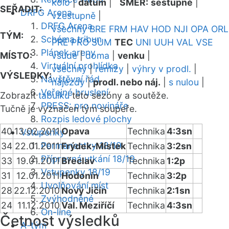
kolo
|
datum
|
SMĚR:
sestupně
|
SEŘADIT:
DRFG Arena
vzestupně
|
DRFG Arena
všechny
BRE
FRM
HAV
HOD
NJI
OPA
ORL
TÝM:
Schéma tribun
PRE
PRO
SUM
TEC
UNI
UUH
VAL
VSE
Plánek areny
MÍSTO:
všude
|
doma
|
venku
|
Virtuální prohlídka
všechny
|
remízy
|
výhry v prodl.
|
VÝSLEDKY:
Návštěvní řád
nájezdy
|
prodl. nebo náj.
|
s nulou
|
Veřejné bruslení
Zobrazit
tabulku
této sezóny a soutěže.
PRESS: pro novináře
Tučně je vyznačen tým soupeře.
Rozpis ledové plochy
40
13.02.2011
Opava
Technika
4:3sn
Vstupenky
Permanentky 18/19
34
22.01.2011
Frýdek-Místek
Technika
3:2sn
Přípravná utkání 18/19
33
19.01.2011
Břeclav
Technika
1:2p
Vstupenky 18/19
31
12.01.2011
Hodonín
Technika
3:2p
Uvolňování míst
28
22.12.2010
Nový Jičín
Technika
2:1sn
Zvýhodněné
24
11.12.2010
Val. Meziříčí
Technika
4:3sn
On-line
Četnost výsledků
A-tým