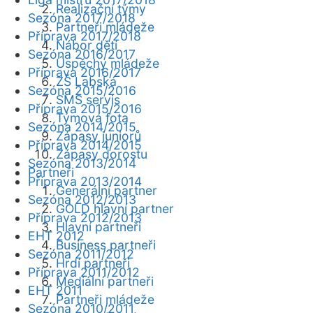
Realizační týmy
Sezóna 2017/2018
Partneři mládeže
Příprava 2017/2018
Nábor dětí
Sezóna 2016/2017
Úspěchy mládeže
Příprava 2016/2017
ZŠ Labská
Sezóna 2015/2016
SMS servis
Příprava 2015/2016
Týmová fota
Sezóna 2014/2015
Zápasy juniorů
Příprava 2014/2015
Zápasy dorostu
Sezóna 2013/2014
Partneři
Příprava 2013/2014
Generální partner
Sezóna 2012/2013
GOLD hlavní partner
Příprava 2012/2013
Hlavní partneři
EHT 2012
Business partneři
Sezóna 2011/2012
Hrdí partneři
Příprava 2011/2012
Mediální partneři
EHT 2011
Partneři mládeže
Sezóna 2010/2011