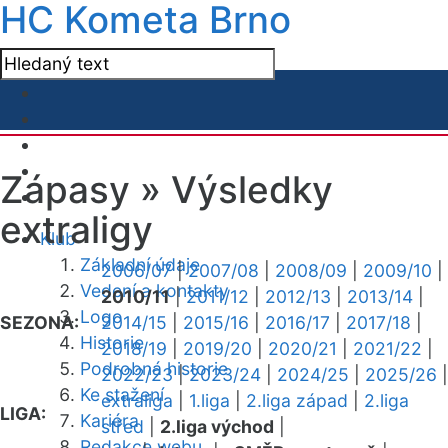
HC Kometa Brno
Zápasy »
Výsledky
extraligy
Klub
Základní údaje
2006/07
|
2007/08
|
2008/09
|
2009/10
|
Vedení a kontakty
2010/11
|
2011/12
|
2012/13
|
2013/14
|
Logo
SEZONA:
2014/15
|
2015/16
|
2016/17
|
2017/18
|
Historie
2018/19
|
2019/20
|
2020/21
|
2021/22
|
Podrobná historie
2022/23
|
2023/24
|
2024/25
|
2025/26
|
Ke stažení
extraliga
|
1.liga
|
2.liga západ
|
2.liga
LIGA:
Kariéra
střed
|
2.liga východ
|
Redakce webu