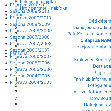
Reklamní nabídka
Příprava 2010/2011
Hrdý partner - nabídka
Sezóna 2009/2010
Žijeme
Příprava 2009/2010
Děti dětem
Sezóna 2008/2009
Jsme jedna rodina
Příprava 2008/2009
Petr Koukal a Kometa
Sezóna 2007/2008
Chlapi ŽENÁM
Příprava 2007/2008
Hokejová tombola
Sezóna 2006/2007
Fanzóna
Příprava 2006/2007
Království Komety
Sezóna 2005/2006
Dortiáda
Příprava 2005/2006
Ptejte se
Sezóna 2004/2005
Fan klub informuje
Příprava 2004/2005
Fotogalerie
Aktivní fotogalerie
Download
Hokejchat.cz