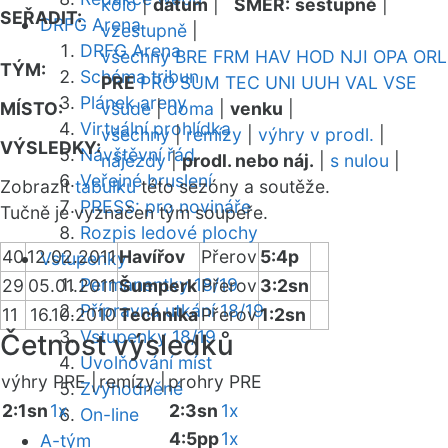
kolo
|
datum
|
SMĚR:
sestupně
|
SEŘADIT:
DRFG Arena
vzestupně
|
DRFG Arena
všechny
BRE
FRM
HAV
HOD
NJI
OPA
ORL
TÝM:
Schéma tribun
PRE
PRO
SUM
TEC
UNI
UUH
VAL
VSE
Plánek areny
MÍSTO:
všude
|
doma
|
venku
|
Virtuální prohlídka
všechny
|
remízy
|
výhry v prodl.
|
VÝSLEDKY:
Návštěvní řád
nájezdy
|
prodl. nebo náj.
|
s nulou
|
Veřejné bruslení
Zobrazit
tabulku
této sezóny a soutěže.
PRESS: pro novináře
Tučně je vyznačen tým soupeře.
Rozpis ledové plochy
40
12.02.2011
Havířov
Přerov
5:4p
Vstupenky
Permanentky 18/19
29
05.01.2011
Šumperk
Přerov
3:2sn
Přípravná utkání 18/19
11
16.10.2010
Technika
Přerov
1:2sn
Vstupenky 18/19
Četnost výsledků
Uvolňování míst
výhry PRE |
remízy |
prohry PRE
Zvýhodněné
2:1sn
1x
2:3sn
1x
On-line
4:5pp
1x
A-tým