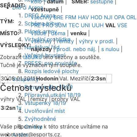
kolo
|
datum
|
SMĚR:
sestupně
|
SEŘADIT:
DRFG Arena
vzestupně
|
DRFG Arena
všechny
BRE
FRM
HAV
HOD
NJI
OPA
ORL
TÝM:
Schéma tribun
PRE
PRO
SUM
TEC
UNI
UUH
VAL
VSE
Plánek areny
MÍSTO:
všude
|
doma
|
venku
|
Virtuální prohlídka
všechny
|
remízy
|
výhry v prodl.
|
VÝSLEDKY:
Návštěvní řád
nájezdy
|
prodl. nebo náj.
|
s nulou
|
Veřejné bruslení
Zobrazit
tabulku
této sezóny a soutěže.
PRESS: pro novináře
Tučně je vyznačen tým soupeře.
Rozpis ledové plochy
30
08.01.2011
Hodonín
Val. Meziříčí
2:3sn
Vstupenky
Četnost výsledků
Permanentky 18/19
Přípravná utkání 18/19
výhry VAL |
remízy |
prohry VAL
Vstupenky 18/19
3:2sn
1x
Uvolňování míst
Zvýhodněné
Vaše připomínky k této stránce uvítáme na
On-line
webmaster
@esports.cz.
A-tým