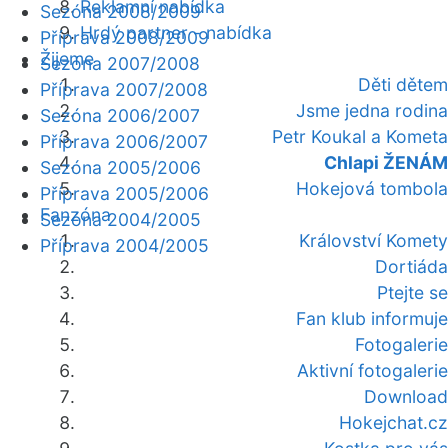
Reklamní nabídka
Sezóna 2008/2009
Hrdý partner - nabídka
Příprava 2008/2009
Žijeme
Sezóna 2007/2008
Děti dětem
Příprava 2007/2008
Jsme jedna rodina
Sezóna 2006/2007
Petr Koukal a Kometa
Příprava 2006/2007
Chlapi ŽENÁM
Sezóna 2005/2006
Hokejová tombola
Příprava 2005/2006
Fanzóna
Sezóna 2004/2005
Království Komety
Příprava 2004/2005
Dortiáda
Ptejte se
Fan klub informuje
Fotogalerie
Aktivní fotogalerie
Download
Hokejchat.cz