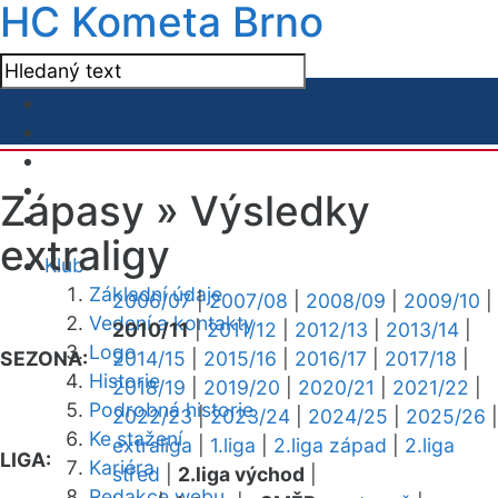
HC Kometa Brno
Zápasy »
Výsledky
extraligy
Klub
Základní údaje
2006/07
|
2007/08
|
2008/09
|
2009/10
|
Vedení a kontakty
2010/11
|
2011/12
|
2012/13
|
2013/14
|
Logo
SEZONA:
2014/15
|
2015/16
|
2016/17
|
2017/18
|
Historie
2018/19
|
2019/20
|
2020/21
|
2021/22
|
Podrobná historie
2022/23
|
2023/24
|
2024/25
|
2025/26
|
Ke stažení
extraliga
|
1.liga
|
2.liga západ
|
2.liga
LIGA:
Kariéra
střed
|
2.liga východ
|
Redakce webu