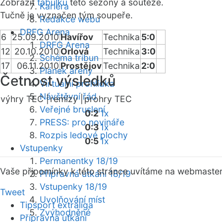
Zobrazit
tabulku
této sezóny a soutěže.
Kariéra
Tučně je vyznačen tým soupeře.
Redakce webu
DRFG Arena
6
25.09.2010
Havířov
Technika
5:0
DRFG Arena
12
20.10.2010
Orlová
Technika
3:0
Schéma tribun
17
06.11.2010
Prostějov
Technika
2:0
Plánek areny
Četnost výsledků
Virtuální prohlídka
Návštěvní řád
výhry TEC |
remízy |
prohry TEC
Veřejné bruslení
0:2
1x
PRESS: pro novináře
0:3
1x
Rozpis ledové plochy
0:5
1x
Vstupenky
Permanentky 18/19
Vaše připomínky k této stránce uvítáme na webmaste
Přípravná utkání 18/19
Vstupenky 18/19
Tweet
Uvolňování míst
Tipsport extraliga
Zvýhodněné
Přípravná utkání