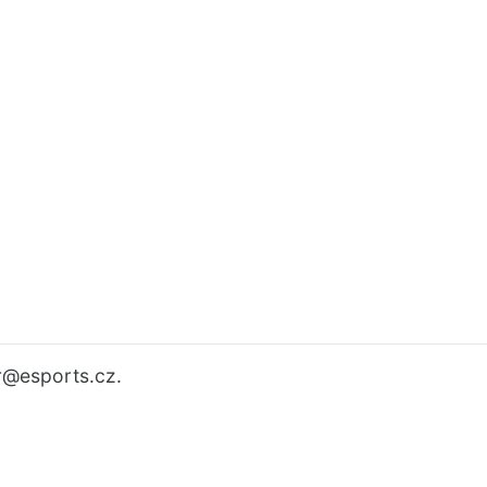
r
@esports.cz.