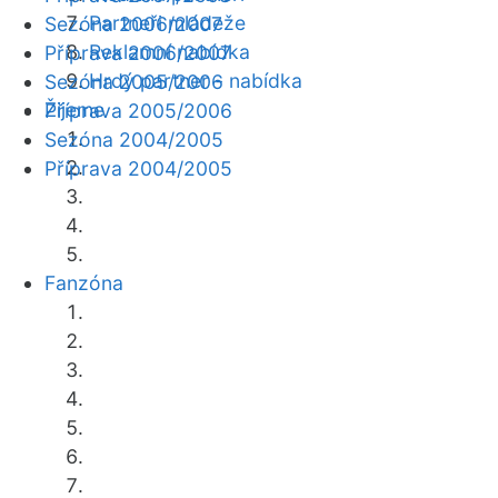
Partneři mládeže
Sezóna 2006/2007
Reklamní nabídka
Příprava 2006/2007
Hrdý partner - nabídka
Sezóna 2005/2006
Žijeme
Příprava 2005/2006
Sezóna 2004/2005
Příprava 2004/2005
Fanzóna