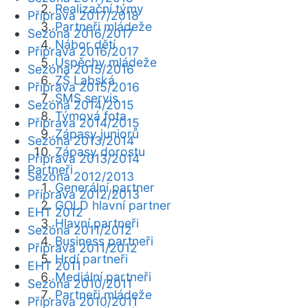
Realizační týmy
Příprava 2017/2018
Partneři mládeže
Sezóna 2016/2017
Nábor dětí
Příprava 2016/2017
Úspěchy mládeže
Sezóna 2015/2016
ZŠ Labská
Příprava 2015/2016
SMS servis
Sezóna 2014/2015
Týmová fota
Příprava 2014/2015
Zápasy juniorů
Sezóna 2013/2014
Zápasy dorostu
Příprava 2013/2014
Partneři
Sezóna 2012/2013
Generální partner
Příprava 2012/2013
GOLD hlavní partner
EHT 2012
Hlavní partneři
Sezóna 2011/2012
Business partneři
Příprava 2011/2012
Hrdí partneři
EHT 2011
Mediální partneři
Sezóna 2010/2011
Partneři mládeže
Příprava 2010/2011