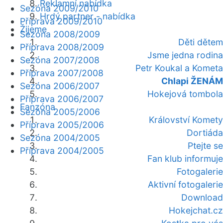
Reklamní nabídka
Sezóna 2009/2010
Hrdý partner - nabídka
Příprava 2009/2010
Žijeme
Sezóna 2008/2009
Děti dětem
Příprava 2008/2009
Jsme jedna rodina
Sezóna 2007/2008
Petr Koukal a Kometa
Příprava 2007/2008
Chlapi ŽENÁM
Sezóna 2006/2007
Hokejová tombola
Příprava 2006/2007
Fanzóna
Sezóna 2005/2006
Království Komety
Příprava 2005/2006
Dortiáda
Sezóna 2004/2005
Ptejte se
Příprava 2004/2005
Fan klub informuje
Fotogalerie
Aktivní fotogalerie
Download
Hokejchat.cz