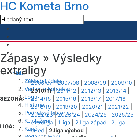
HC Kometa Brno
Zápasy »
Výsledky
extraligy
Klub
Základní údaje
2006/07
|
2007/08
|
2008/09
|
2009/10
|
Vedení a kontakty
2010/11
|
2011/12
|
2012/13
|
2013/14
|
Logo
SEZONA:
2014/15
|
2015/16
|
2016/17
|
2017/18
|
Historie
2018/19
|
2019/20
|
2020/21
|
2021/22
|
Podrobná historie
2022/23
|
2023/24
|
2024/25
|
2025/26
|
Ke stažení
extraliga
|
1.liga
|
2.liga západ
|
2.liga
LIGA:
Kariéra
střed
|
2.liga východ
|
Redakce webu