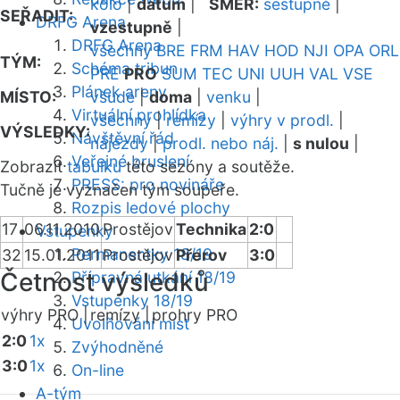
kolo
|
datum
|
SMĚR:
sestupně
|
SEŘADIT:
DRFG Arena
vzestupně
|
DRFG Arena
všechny
BRE
FRM
HAV
HOD
NJI
OPA
ORL
TÝM:
Schéma tribun
PRE
PRO
SUM
TEC
UNI
UUH
VAL
VSE
Plánek areny
MÍSTO:
všude
|
doma
|
venku
|
Virtuální prohlídka
všechny
|
remízy
|
výhry v prodl.
|
VÝSLEDKY:
Návštěvní řád
nájezdy
|
prodl. nebo náj.
|
s nulou
|
Veřejné bruslení
Zobrazit
tabulku
této sezóny a soutěže.
PRESS: pro novináře
Tučně je vyznačen tým soupeře.
Rozpis ledové plochy
17
06.11.2010
Prostějov
Technika
2:0
Vstupenky
Permanentky 18/19
32
15.01.2011
Prostějov
Přerov
3:0
Četnost výsledků
Přípravná utkání 18/19
Vstupenky 18/19
výhry PRO |
remízy |
prohry PRO
Uvolňování míst
2:0
1x
Zvýhodněné
3:0
1x
On-line
A-tým