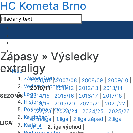
HC Kometa Brno
Zápasy »
Výsledky
extraligy
Klub
Základní údaje
2006/07
|
2007/08
|
2008/09
|
2009/10
|
Vedení a kontakty
2010/11
|
2011/12
|
2012/13
|
2013/14
|
Logo
SEZONA:
2014/15
|
2015/16
|
2016/17
|
2017/18
|
Historie
2018/19
|
2019/20
|
2020/21
|
2021/22
|
Podrobná historie
2022/23
|
2023/24
|
2024/25
|
2025/26
|
Ke stažení
extraliga
|
1.liga
|
2.liga západ
|
2.liga
LIGA:
Kariéra
střed
|
2.liga východ
|
Redakce webu