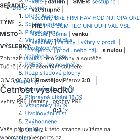
kolo
|
datum
|
SMĚR:
sestupně
|
SEŘADIT:
DRFG Arena
vzestupně
|
DRFG Arena
všechny
BRE
FRM
HAV
HOD
NJI
OPA
ORL
TÝM:
Schéma tribun
PRE
PRO
SUM
TEC
UNI
UUH
VAL
VSE
Plánek areny
MÍSTO:
všude
|
doma
|
venku
|
Virtuální prohlídka
všechny
|
remízy
|
výhry v prodl.
|
VÝSLEDKY:
Návštěvní řád
nájezdy
|
prodl. nebo náj.
|
s nulou
|
Veřejné bruslení
Zobrazit
tabulku
této sezóny a soutěže.
PRESS: pro novináře
Tučně je vyznačen tým soupeře.
Rozpis ledové plochy
32
15.01.2011
Prostějov
Přerov
3:0
Vstupenky
Četnost výsledků
Permanentky 18/19
Přípravná utkání 18/19
výhry PRE |
remízy |
prohry PRE
Vstupenky 18/19
0:3
1x
Uvolňování míst
Zvýhodněné
Vaše připomínky k této stránce uvítáme na
On-line
webmaster
@esports.cz.
A-tým