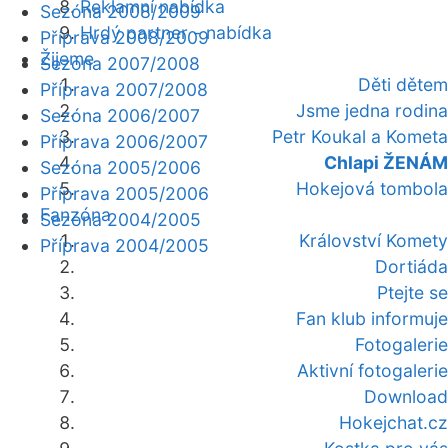
Reklamní nabídka
Sezóna 2008/2009
Hrdý partner - nabídka
Příprava 2008/2009
Žijeme
Sezóna 2007/2008
Děti dětem
Příprava 2007/2008
Jsme jedna rodina
Sezóna 2006/2007
Petr Koukal a Kometa
Příprava 2006/2007
Chlapi ŽENÁM
Sezóna 2005/2006
Hokejová tombola
Příprava 2005/2006
Fanzóna
Sezóna 2004/2005
Království Komety
Příprava 2004/2005
Dortiáda
Ptejte se
Fan klub informuje
Fotogalerie
Aktivní fotogalerie
Download
Hokejchat.cz