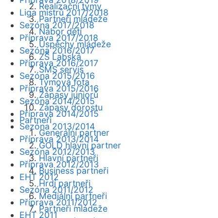
Realizační týmy
Liga mistrů 2017/2018
Partneři mládeže
Sezóna 2017/2018
Nábor dětí
Příprava 2017/2018
Úspěchy mládeže
Sezóna 2016/2017
ZŠ Labská
Příprava 2016/2017
SMS servis
Sezóna 2015/2016
Týmová fota
Příprava 2015/2016
Zápasy juniorů
Sezóna 2014/2015
Zápasy dorostu
Příprava 2014/2015
Partneři
Sezóna 2013/2014
Generální partner
Příprava 2013/2014
GOLD hlavní partner
Sezóna 2012/2013
Hlavní partneři
Příprava 2012/2013
Business partneři
EHT 2012
Hrdí partneři
Sezóna 2011/2012
Mediální partneři
Příprava 2011/2012
Partneři mládeže
EHT 2011