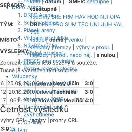
kolo
|
datum
|
SMĚR:
sestupně
|
SEŘADIT:
DRFG Arena
vzestupně
|
DRFG Arena
všechny
BRE
FRM
HAV
HOD
NJI
OPA
Schéma tribun
TÝM:
ORL
PRE
PRO
SUM
TEC
UNI
UUH
VAL
Plánek areny
VSE
Virtuální prohlídka
MÍSTO:
všude
|
doma
|
venku
|
Návštěvní řád
všechny
|
remízy
|
výhry v prodl.
|
VÝSLEDKY:
Veřejné bruslení
nájezdy
|
prodl. nebo náj.
|
s nulou
|
PRESS: pro novináře
Zobrazit
tabulku
této sezóny a soutěže.
Rozpis ledové plochy
Tučně je vyznačen tým soupeře.
Vstupenky
6
25.09.2010
Orlová
Nový Jičín
3:0
Permanentky 18/19
Přípravná utkání 18/19
12
20.10.2010
Orlová
Technika
3:0
Vstupenky 18/19
17
06.11.2010
Orlová
Val. Meziříčí
4:0
Uvolňování míst
Četnost výsledků
Zvýhodněné
výhry ORL |
remízy |
prohry ORL
On-line
3:0
2x
A-tým