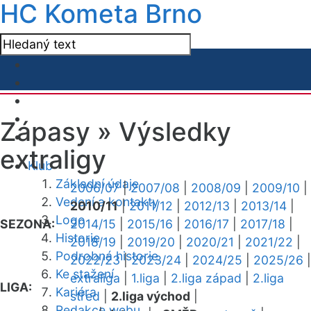
HC Kometa Brno
Zápasy »
Výsledky
extraligy
Klub
Základní údaje
2006/07
|
2007/08
|
2008/09
|
2009/10
|
Vedení a kontakty
2010/11
|
2011/12
|
2012/13
|
2013/14
|
Logo
SEZONA:
2014/15
|
2015/16
|
2016/17
|
2017/18
|
Historie
2018/19
|
2019/20
|
2020/21
|
2021/22
|
Podrobná historie
2022/23
|
2023/24
|
2024/25
|
2025/26
|
Ke stažení
extraliga
|
1.liga
|
2.liga západ
|
2.liga
LIGA:
Kariéra
střed
|
2.liga východ
|
Redakce webu