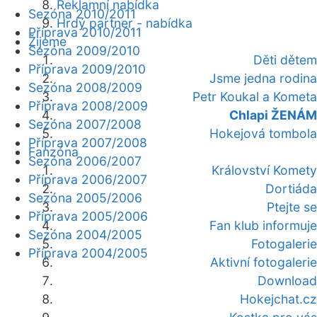
Reklamní nabídka
Sezóna 2010/2011
Hrdý partner - nabídka
Příprava 2010/2011
Žijeme
Sezóna 2009/2010
Děti dětem
Příprava 2009/2010
Jsme jedna rodina
Sezóna 2008/2009
Petr Koukal a Kometa
Příprava 2008/2009
Chlapi ŽENÁM
Sezóna 2007/2008
Hokejová tombola
Příprava 2007/2008
Fanzóna
Sezóna 2006/2007
Království Komety
Příprava 2006/2007
Dortiáda
Sezóna 2005/2006
Ptejte se
Příprava 2005/2006
Fan klub informuje
Sezóna 2004/2005
Fotogalerie
Příprava 2004/2005
Aktivní fotogalerie
Download
Hokejchat.cz