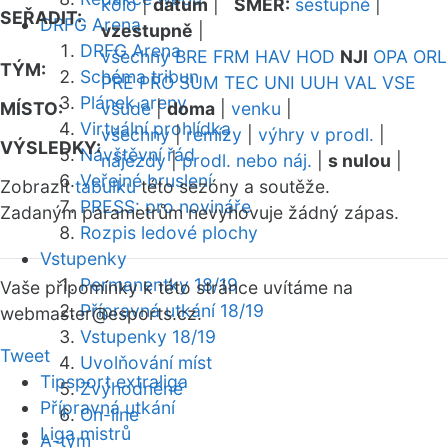
kolo
|
datum
|
SMĚR:
sestupně
|
SEŘADIT:
DRFG Arena
vzestupně
|
DRFG Arena
všechny
BRE
FRM
HAV
HOD
NJI
OPA
ORL
TÝM:
Schéma tribun
PRE
PRO
SUM
TEC
UNI
UUH
VAL
VSE
Plánek areny
MÍSTO:
všude
|
doma
|
venku
|
Virtuální prohlídka
všechny
|
remízy
|
výhry v prodl.
|
VÝSLEDKY:
Návštěvní řád
nájezdy
|
prodl. nebo náj.
|
s nulou
|
Veřejné bruslení
Zobrazit
tabulku
této sezóny a soutěže.
PRESS: pro novináře
Zadaným parametrům nevyhovuje žádný zápas.
Rozpis ledové plochy
Vstupenky
Permanentky 18/19
Vaše připomínky k této stránce uvítáme na
Přípravná utkání 18/19
webmaster
@esports.cz.
Vstupenky 18/19
Tweet
Uvolňování míst
Tipsport extraliga
Zvýhodněné
Přípravná utkání
On-line
Liga mistrů
A-tým