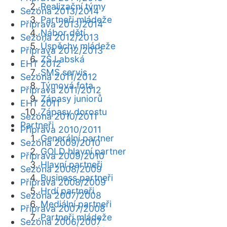
Realizační týmy
Sezóna 2013/2014
Partneři mládeže
Příprava 2013/2014
Nábor dětí
Sezóna 2012/2013
Úspěchy mládeže
Příprava 2012/2013
ZŠ Labská
EHT 2012
SMS servis
Sezóna 2011/2012
Týmová fota
Příprava 2011/2012
Zápasy juniorů
EHT 2011
Zápasy dorostu
Sezóna 2010/2011
Partneři
Příprava 2010/2011
Generální partner
Sezóna 2009/2010
GOLD hlavní partner
Příprava 2009/2010
Hlavní partneři
Sezóna 2008/2009
Business partneři
Příprava 2008/2009
Hrdí partneři
Sezóna 2007/2008
Mediální partneři
Příprava 2007/2008
Partneři mládeže
Sezóna 2006/2007