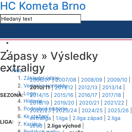
HC Kometa Brno
Zápasy »
Výsledky
extraligy
Klub
Základní údaje
2006/07
|
2007/08
|
2008/09
|
2009/10
|
Vedení a kontakty
2010/11
|
2011/12
|
2012/13
|
2013/14
|
Logo
SEZONA:
2014/15
|
2015/16
|
2016/17
|
2017/18
|
Historie
2018/19
|
2019/20
|
2020/21
|
2021/22
|
Podrobná historie
2022/23
|
2023/24
|
2024/25
|
2025/26
|
Ke stažení
extraliga
|
1.liga
|
2.liga západ
|
2.liga
LIGA:
Kariéra
střed
|
2.liga východ
|
Redakce webu