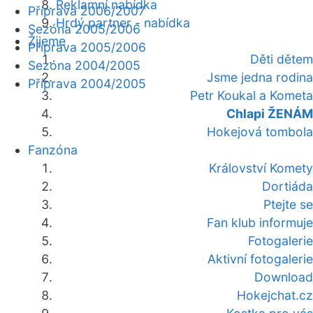
Reklamní nabídka
Příprava 2006/2007
Hrdý partner - nabídka
Sezóna 2005/2006
Žijeme
Příprava 2005/2006
Děti dětem
Sezóna 2004/2005
Jsme jedna rodina
Příprava 2004/2005
Petr Koukal a Kometa
Chlapi ŽENÁM
Hokejová tombola
Fanzóna
Království Komety
Dortiáda
Ptejte se
Fan klub informuje
Fotogalerie
Aktivní fotogalerie
Download
Hokejchat.cz