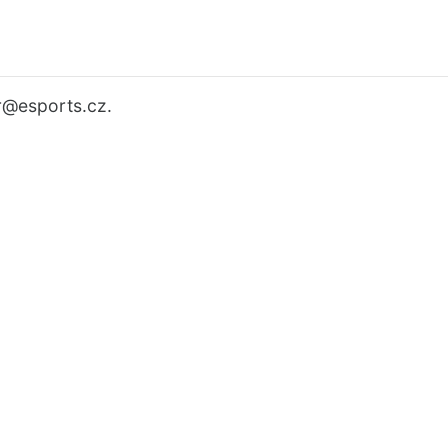
r
@esports.cz.