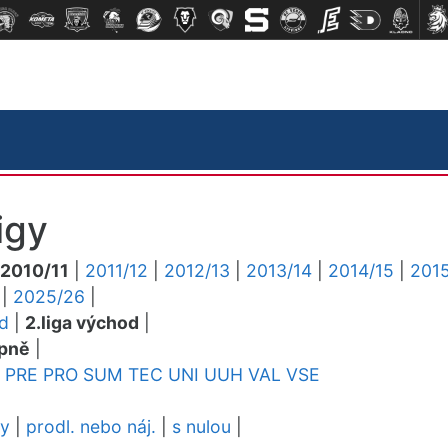
igy
2010/11
|
2011/12
|
2012/13
|
2013/14
|
2014/15
|
2015
|
2025/26
|
ed
|
2.liga východ
|
pně
|
PRE
PRO
SUM
TEC
UNI
UUH
VAL
VSE
dy
|
prodl. nebo náj.
|
s nulou
|