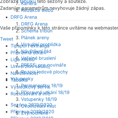
Zobrazit
tabulku
této sezóny a soutěže.
Kariéra
Zadaným parametrům nevyhovuje žádný zápas.
Redakce webu
DRFG Arena
DRFG Arena
Vaše připomínky k této stránce uvítáme na webmaste
Schéma tribun
Plánek areny
Tweet
Virtuální prohlídka
Tipsport extraliga
Návštěvní řád
Přípravná utkání
Veřejné bruslení
Liga mistrů
PRESS: pro novináře
Univerzitní souboj
Rozpis ledové plochy
Návštěvnost
Vstupenky
Tabulka
Permanentky 18/19
Výsledkový servis
Přípravná utkání 18/19
Rozlosování a info
Vstupenky 18/19
Sezóna 2019/2020
Uvolňování míst
Příprava 2019/2020
Zvýhodněné