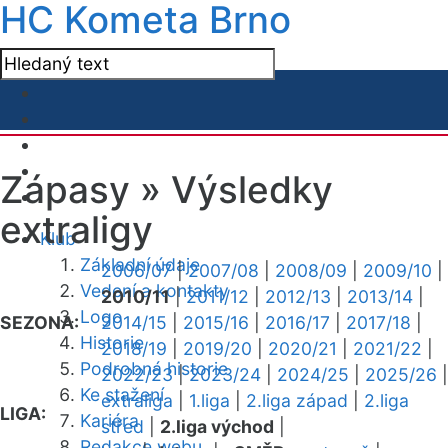
HC Kometa Brno
Zápasy »
Výsledky
extraligy
Klub
Základní údaje
2006/07
|
2007/08
|
2008/09
|
2009/10
|
Vedení a kontakty
2010/11
|
2011/12
|
2012/13
|
2013/14
|
Logo
SEZONA:
2014/15
|
2015/16
|
2016/17
|
2017/18
|
Historie
2018/19
|
2019/20
|
2020/21
|
2021/22
|
Podrobná historie
2022/23
|
2023/24
|
2024/25
|
2025/26
|
Ke stažení
extraliga
|
1.liga
|
2.liga západ
|
2.liga
LIGA:
Kariéra
střed
|
2.liga východ
|
Redakce webu