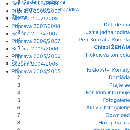
Reklamní nabídka
Sezóna 2008/2009
Hrdý partner - nabídka
Příprava 2008/2009
Žijeme
Sezóna 2007/2008
Děti dětem
Příprava 2007/2008
Jsme jedna rodina
Sezóna 2006/2007
Petr Koukal a Kometa
Příprava 2006/2007
Chlapi ŽENÁM
Sezóna 2005/2006
Hokejová tombola
Příprava 2005/2006
Fanzóna
Sezóna 2004/2005
Království Komety
Příprava 2004/2005
Dortiáda
Ptejte se
Fan klub informuje
Fotogalerie
Aktivní fotogalerie
Download
Hokejchat.cz