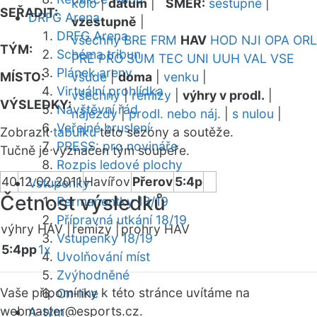
kolo
|
datum
|
SMĚR:
sestupně
|
SEŘADIT:
DRFG Arena
vzestupně
|
DRFG Arena
všechny
BRE
FRM
HAV
HOD
NJI
OPA
ORL
TÝM:
Schéma tribun
PRE
PRO
SUM
TEC
UNI
UUH
VAL
VSE
Plánek areny
MÍSTO:
všude
|
doma
|
venku
|
Virtuální prohlídka
všechny
|
remízy
|
výhry v prodl.
|
VÝSLEDKY:
Návštěvní řád
nájezdy
|
prodl. nebo náj.
|
s nulou
|
Veřejné bruslení
Zobrazit
tabulku
této sezóny a soutěže.
PRESS: pro novináře
Tučně je vyznačen tým soupeře.
Rozpis ledové plochy
40
12.02.2011
Havířov
Přerov
5:4p
Vstupenky
Četnost výsledků
Permanentky 18/19
Přípravná utkání 18/19
výhry HAV |
remízy |
prohry HAV
Vstupenky 18/19
5:4pp
1x
Uvolňování míst
Zvýhodněné
Vaše připomínky k této stránce uvítáme na
On-line
webmaster
@esports.cz.
A-tým