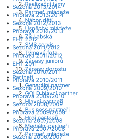
Realizační týmy
Sezóna 2013/2014
Partneři mládeže
Příprava 2013/2014
Nábor dětí
Sezóna 2012/2013
Úspěchy mládeže
Příprava 2012/2013
ZŠ Labská
EHT 2012
SMS servis
Sezóna 2011/2012
Týmová fota
Příprava 2011/2012
Zápasy juniorů
EHT 2011
Zápasy dorostu
Sezóna 2010/2011
Partneři
Příprava 2010/2011
Generální partner
Sezóna 2009/2010
GOLD hlavní partner
Příprava 2009/2010
Hlavní partneři
Sezóna 2008/2009
Business partneři
Příprava 2008/2009
Hrdí partneři
Sezóna 2007/2008
Mediální partneři
Příprava 2007/2008
Partneři mládeže
Sezóna 2006/2007