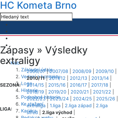
HC Kometa Brno
Zápasy »
Výsledky
extraligy
Klub
Základní údaje
2006/07
|
2007/08
|
2008/09
|
2009/10
|
Vedení a kontakty
2010/11
|
2011/12
|
2012/13
|
2013/14
|
Logo
SEZONA:
2014/15
|
2015/16
|
2016/17
|
2017/18
|
Historie
2018/19
|
2019/20
|
2020/21
|
2021/22
|
Podrobná historie
2022/23
|
2023/24
|
2024/25
|
2025/26
|
Ke stažení
extraliga
|
1.liga
|
2.liga západ
|
2.liga
LIGA:
Kariéra
střed
|
2.liga východ
|
Redakce webu