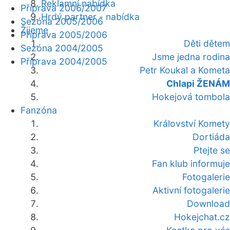
Reklamní nabídka
Příprava 2006/2007
Hrdý partner - nabídka
Sezóna 2005/2006
Žijeme
Příprava 2005/2006
Děti dětem
Sezóna 2004/2005
Jsme jedna rodina
Příprava 2004/2005
Petr Koukal a Kometa
Chlapi ŽENÁM
Hokejová tombola
Fanzóna
Království Komety
Dortiáda
Ptejte se
Fan klub informuje
Fotogalerie
Aktivní fotogalerie
Download
Hokejchat.cz