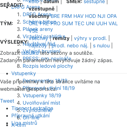
kolo
|
datum
|
SMĚR:
sestupně
|
SEŘADIT:
DRFG Arena
vzestupně
|
DRFG Arena
všechny
BRE
FRM
HAV
HOD
NJI
OPA
Schéma tribun
TÝM:
ORL
PRE
PRO
SUM
TEC
UNI
UUH
VAL
Plánek areny
VSE
Virtuální prohlídka
všechny
|
remízy
|
výhry v prodl.
|
VÝSLEDKY:
Návštěvní řád
nájezdy
|
prodl. nebo náj.
|
s nulou
|
Veřejné bruslení
Zobrazit
tabulku
této sezóny a soutěže.
PRESS: pro novináře
Zadaným parametrům nevyhovuje žádný zápas.
Rozpis ledové plochy
Vstupenky
Permanentky 18/19
Vaše připomínky k této stránce uvítáme na
Přípravná utkání 18/19
webmaster
@esports.cz.
Vstupenky 18/19
Tweet
Uvolňování míst
Tipsport extraliga
Zvýhodněné
Přípravná utkání
On-line
Liga mistrů
A-tým