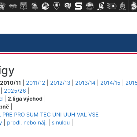
igy
2010/11
|
2011/12
|
2012/13
|
2013/14
|
2014/15
|
2015
|
2025/26
|
ed
|
2.liga východ
|
pně
|
L
PRE
PRO
SUM
TEC
UNI
UUH
VAL
VSE
y
|
prodl. nebo náj.
|
s nulou
|