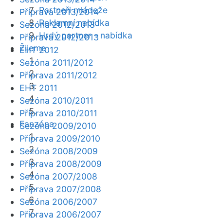
Partneři mládeže
Příprava 2013/2014
Reklamní nabídka
Sezóna 2012/2013
Hrdý partner - nabídka
Příprava 2012/2013
Žijeme
EHT 2012
Sezóna 2011/2012
Příprava 2011/2012
EHT 2011
Sezóna 2010/2011
Příprava 2010/2011
Fanzóna
Sezóna 2009/2010
Příprava 2009/2010
Sezóna 2008/2009
Příprava 2008/2009
Sezóna 2007/2008
Příprava 2007/2008
Sezóna 2006/2007
Příprava 2006/2007