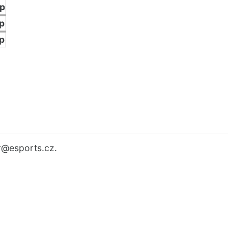
p
p
p
r
@esports.cz.