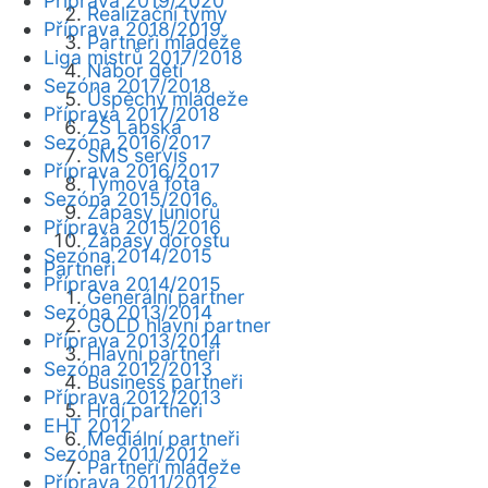
Příprava 2019/2020
Realizační týmy
Příprava 2018/2019
Partneři mládeže
Liga mistrů 2017/2018
Nábor dětí
Sezóna 2017/2018
Úspěchy mládeže
Příprava 2017/2018
ZŠ Labská
Sezóna 2016/2017
SMS servis
Příprava 2016/2017
Týmová fota
Sezóna 2015/2016
Zápasy juniorů
Příprava 2015/2016
Zápasy dorostu
Sezóna 2014/2015
Partneři
Příprava 2014/2015
Generální partner
Sezóna 2013/2014
GOLD hlavní partner
Příprava 2013/2014
Hlavní partneři
Sezóna 2012/2013
Business partneři
Příprava 2012/2013
Hrdí partneři
EHT 2012
Mediální partneři
Sezóna 2011/2012
Partneři mládeže
Příprava 2011/2012