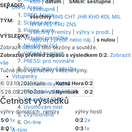
kolo
|
datum
|
SMĚR:
sestupně
|
SEŘADIT:
DRFG Arena
vzestupně
|
DRFG Arena
všechny
BNS
CHT
JHR
KHO
KOL
MIL
TÝM:
Schéma tribun
NYM
PEL
TRU
ZNS
Plánek areny
všechny
|
remízy
|
výhry v prodl.
|
VÝSLEDKY:
Virtuální prohlídka
nájezdy
|
prodl. nebo náj.
|
s nulou
|
Návštěvní řád
Zobrazit
tabulku
této sezóny a soutěže.
Veřejné bruslení
Zobrazuji přehled zápasů s výsledkem 0:2.
Zobrazit
PRESS: pro novináře
vše
Rozpis ledové plochy
Tučně jsou vyznačeny vítězné týmy.
Vstupenky
6
03.10.2010
Kolín
Kutná Hora
0:2
Permanentky 18/19
Přípravná utkání 18/19
5
28.09.2010
Žďár n/S
Nymburk
0:2
Četnost výsledků
Vstupenky 18/19
Uvolňování míst
výhry domácích
remízy
výhry hostí
Zvýhodněné
5:0
1x
0:2
2x
On-line
8:0
1x
0:3
1x
A-tým