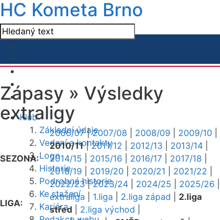
HC Kometa Brno
Zápasy »
Výsledky
extraligy
Klub
Základní údaje
2006/07
|
2007/08
|
2008/09
|
2009/10
|
Vedení a kontakty
2010/11
|
2011/12
|
2012/13
|
2013/14
|
Logo
SEZONA:
2014/15
|
2015/16
|
2016/17
|
2017/18
|
Historie
2018/19
|
2019/20
|
2020/21
|
2021/22
|
Podrobná historie
2022/23
|
2023/24
|
2024/25
|
2025/26
|
Ke stažení
extraliga
|
1.liga
|
2.liga západ
|
2.liga
LIGA:
Kariéra
střed
|
2.liga východ
|
Redakce webu