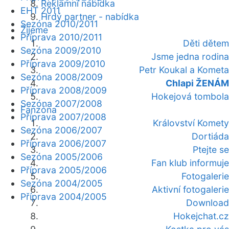
Reklamní nabídka
EHT 2011
Hrdý partner - nabídka
Sezóna 2010/2011
Žijeme
Příprava 2010/2011
Děti dětem
Sezóna 2009/2010
Jsme jedna rodina
Příprava 2009/2010
Petr Koukal a Kometa
Sezóna 2008/2009
Chlapi ŽENÁM
Příprava 2008/2009
Hokejová tombola
Sezóna 2007/2008
Fanzóna
Příprava 2007/2008
Království Komety
Sezóna 2006/2007
Dortiáda
Příprava 2006/2007
Ptejte se
Sezóna 2005/2006
Fan klub informuje
Příprava 2005/2006
Fotogalerie
Sezóna 2004/2005
Aktivní fotogalerie
Příprava 2004/2005
Download
Hokejchat.cz