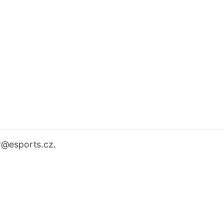
r
@esports.cz.