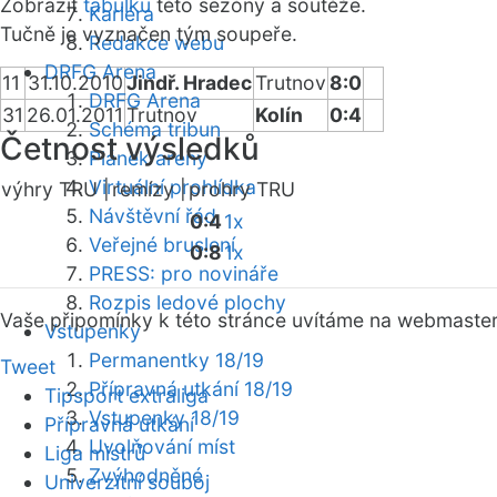
Zobrazit
tabulku
této sezóny a soutěže.
Kariéra
Tučně je vyznačen tým soupeře.
Redakce webu
DRFG Arena
11
31.10.2010
Jindř. Hradec
Trutnov
8:0
DRFG Arena
31
26.01.2011
Trutnov
Kolín
0:4
Schéma tribun
Četnost výsledků
Plánek areny
Virtuální prohlídka
výhry TRU |
remízy |
prohry TRU
Návštěvní řád
0:4
1x
Veřejné bruslení
0:8
1x
PRESS: pro novináře
Rozpis ledové plochy
Vaše připomínky k této stránce uvítáme na webmaste
Vstupenky
Permanentky 18/19
Tweet
Přípravná utkání 18/19
Tipsport extraliga
Vstupenky 18/19
Přípravná utkání
Uvolňování míst
Liga mistrů
Zvýhodněné
Univerzitní souboj