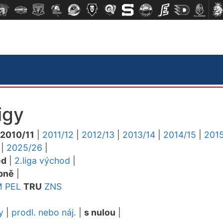
igy
2010/11
|
2011/12
|
2012/13
|
2013/14
|
2014/15
|
2015
|
2025/26
|
ed
|
2.liga východ
|
pně
|
M
PEL
TRU
ZNS
y
|
prodl. nebo náj.
|
s nulou
|