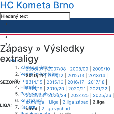
HC Kometa Brno
Zápasy »
Výsledky
extraligy
Klub
Základní údaje
2006/07
|
2007/08
|
2008/09
|
2009/10
|
Vedení a kontakty
2010/11
|
2011/12
|
2012/13
|
2013/14
|
Logo
SEZONA:
2014/15
|
2015/16
|
2016/17
|
2017/18
|
Historie
2018/19
|
2019/20
|
2020/21
|
2021/22
|
Podrobná historie
2022/23
|
2023/24
|
2024/25
|
2025/26
|
Ke stažení
extraliga
|
1.liga
|
2.liga západ
|
2.liga
LIGA:
Kariéra
střed
|
2.liga východ
|
Redakce webu