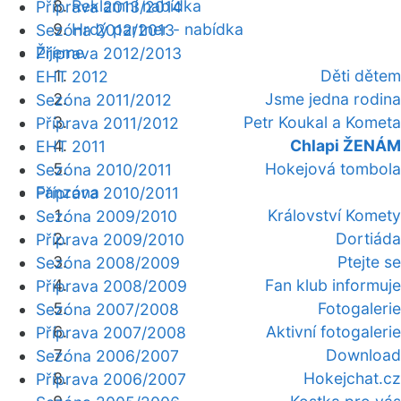
Reklamní nabídka
Příprava 2013/2014
Hrdý partner - nabídka
Sezóna 2012/2013
Žijeme
Příprava 2012/2013
Děti dětem
EHT 2012
Jsme jedna rodina
Sezóna 2011/2012
Petr Koukal a Kometa
Příprava 2011/2012
Chlapi ŽENÁM
EHT 2011
Hokejová tombola
Sezóna 2010/2011
Fanzóna
Příprava 2010/2011
Království Komety
Sezóna 2009/2010
Dortiáda
Příprava 2009/2010
Ptejte se
Sezóna 2008/2009
Fan klub informuje
Příprava 2008/2009
Fotogalerie
Sezóna 2007/2008
Aktivní fotogalerie
Příprava 2007/2008
Download
Sezóna 2006/2007
Hokejchat.cz
Příprava 2006/2007