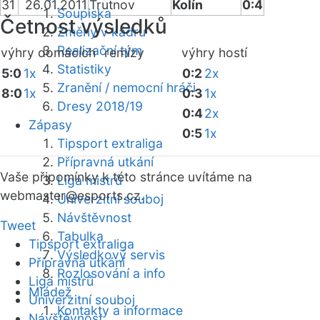
31
26.01.2011
Trutnov
Kolín
0:4
Soupiska
Četnost výsledků
Změny v kádru
Realizační tým
výhry domácích
remízy
výhry hostí
Statistiky
5:0
1x
0:2
2x
Zranění / nemocní hráči
8:0
1x
0:3
1x
Dresy 2018/19
0:4
2x
Zápasy
0:5
1x
Tipsport extraliga
Přípravná utkání
Vaše připomínky k této stránce uvítáme na
Liga mistrů
webmaster
@esports.cz.
Univerzitní souboj
Návštěvnost
Tweet
Tabulka
Tipsport extraliga
Výsledkový servis
Přípravná utkání
Rozlosování a info
Liga mistrů
Mládež
Univerzitní souboj
Kontakty a informace
Návštěvnost