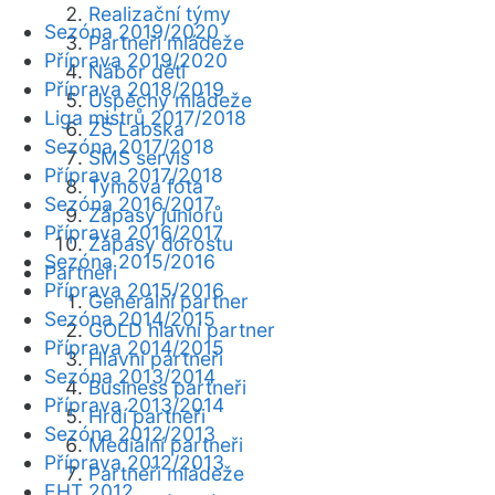
Realizační týmy
Sezóna 2019/2020
Partneři mládeže
Příprava 2019/2020
Nábor dětí
Příprava 2018/2019
Úspěchy mládeže
Liga mistrů 2017/2018
ZŠ Labská
Sezóna 2017/2018
SMS servis
Příprava 2017/2018
Týmová fota
Sezóna 2016/2017
Zápasy juniorů
Příprava 2016/2017
Zápasy dorostu
Sezóna 2015/2016
Partneři
Příprava 2015/2016
Generální partner
Sezóna 2014/2015
GOLD hlavní partner
Příprava 2014/2015
Hlavní partneři
Sezóna 2013/2014
Business partneři
Příprava 2013/2014
Hrdí partneři
Sezóna 2012/2013
Mediální partneři
Příprava 2012/2013
Partneři mládeže
EHT 2012