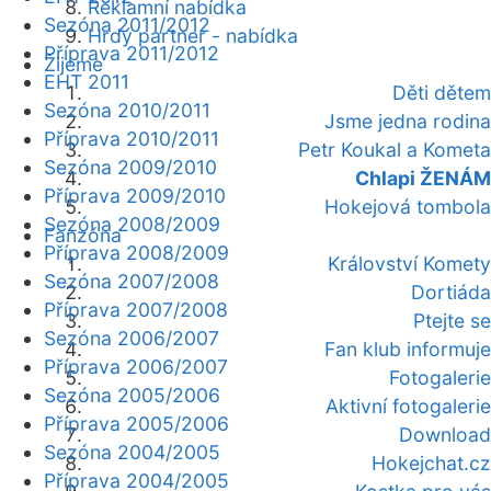
Reklamní nabídka
Sezóna 2011/2012
Hrdý partner - nabídka
Příprava 2011/2012
Žijeme
EHT 2011
Děti dětem
Sezóna 2010/2011
Jsme jedna rodina
Příprava 2010/2011
Petr Koukal a Kometa
Sezóna 2009/2010
Chlapi ŽENÁM
Příprava 2009/2010
Hokejová tombola
Sezóna 2008/2009
Fanzóna
Příprava 2008/2009
Království Komety
Sezóna 2007/2008
Dortiáda
Příprava 2007/2008
Ptejte se
Sezóna 2006/2007
Fan klub informuje
Příprava 2006/2007
Fotogalerie
Sezóna 2005/2006
Aktivní fotogalerie
Příprava 2005/2006
Download
Sezóna 2004/2005
Hokejchat.cz
Příprava 2004/2005