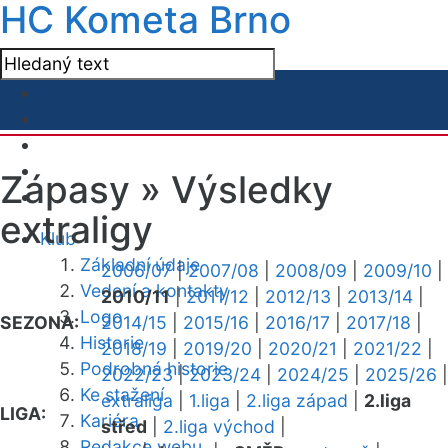
HC Kometa Brno
Zápasy »
Výsledky
extraligy
Klub
Základní údaje
2006/07
|
2007/08
|
2008/09
|
2009/10
|
Vedení a kontakty
2010/11
|
2011/12
|
2012/13
|
2013/14
|
Logo
SEZONA:
2014/15
|
2015/16
|
2016/17
|
2017/18
|
Historie
2018/19
|
2019/20
|
2020/21
|
2021/22
|
Podrobná historie
2022/23
|
2023/24
|
2024/25
|
2025/26
|
Ke stažení
extraliga
|
1.liga
|
2.liga západ
|
2.liga
LIGA:
Kariéra
střed
|
2.liga východ
|
Redakce webu