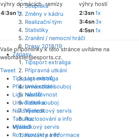
výhry domácích
remízy
výhry hostí
Soupiska
4:3sn
1x
2:3sn
1x
Změny v kádru
3:4sn
3x
Realizační tým
Statistiky
4:5sn
1x
Zranění / nemocní hráči
Dresy 2018/19
Vaše připomínky k této stránce uvítáme na
Zápasy
webmaster
@esports.cz.
Tipsport extraliga
Tweet
Přípravná utkání
Tipsport extraliga
Liga mistrů
Přípravná utkání
Univerzitní souboj
Liga mistrů
Návštěvnost
Univerzitní souboj
Tabulka
Návštěvnost
Výsledkový servis
Tabulka
Rozlosování a info
Mládež
Výsledkový servis
Rozlosování a info
Kontakty a informace