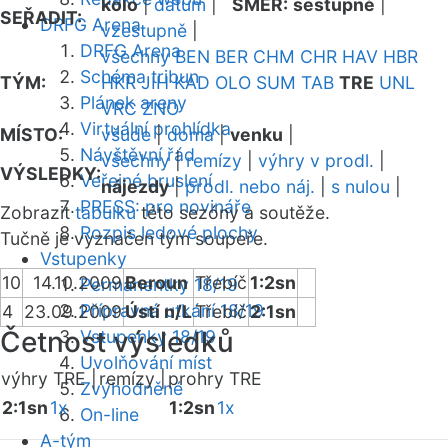
kolo
|
datum
|
SMĚR:
sestupně
|
SEŘADIT:
DRFG Arena
vzestupně
|
DRFG Arena
všechny
BEN
BER
CHM
CHR
HAV
HBR
Schéma tribun
TÝM:
HKR
JIH
KAD
OLO
SUM
TAB
TRE
UNL
Plánek areny
VRC
ZNO
Virtuální prohlídka
MÍSTO:
všude
|
doma
|
venku
|
Návštěvní řád
všechny
|
remízy
|
výhry v prodl.
|
VÝSLEDKY:
Veřejné bruslení
nájezdy
|
prodl. nebo náj.
|
s nulou
|
PRESS: pro novináře
Zobrazit
tabulku
této sezóny a soutěže.
Rozpis ledové plochy
Tučně je vyznačen tým soupeře.
Vstupenky
10
14.10.2009
Beroun
Třebíč
1:2sn
Permanentky 18/19
Přípravná utkání 18/19
4
23.09.2009
Ústí n/L
Třebíč
2:1sn
Četnost výsledků
Vstupenky 18/19
Uvolňování míst
výhry TRE |
remízy |
prohry TRE
Zvýhodněné
2:1sn
1x
1:2sn
1x
On-line
A-tým