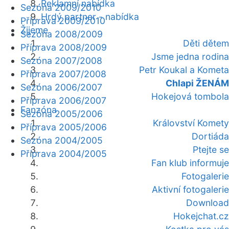
Reklamní nabídka
Sezóna 2009/2010
Hrdý partner - nabídka
Příprava 2009/2010
Žijeme
Sezóna 2008/2009
Děti dětem
Příprava 2008/2009
Jsme jedna rodina
Sezóna 2007/2008
Petr Koukal a Kometa
Příprava 2007/2008
Chlapi ŽENÁM
Sezóna 2006/2007
Hokejová tombola
Příprava 2006/2007
Fanzóna
Sezóna 2005/2006
Království Komety
Příprava 2005/2006
Dortiáda
Sezóna 2004/2005
Ptejte se
Příprava 2004/2005
Fan klub informuje
Fotogalerie
Aktivní fotogalerie
Download
Hokejchat.cz