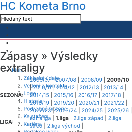
HC Kometa Brno
Zápasy »
Výsledky
extraligy
Klub
Základní údaje
2006/07
|
2007/08
|
2008/09
|
2009/10
Vedení a kontakty
|
2010/11
|
2011/12
|
2012/13
|
2013/14
|
Logo
SEZONA:
2014/15
|
2015/16
|
2016/17
|
2017/18
|
Historie
2018/19
|
2019/20
|
2020/21
|
2021/22
|
Podrobná historie
2022/23
|
2023/24
|
2024/25
|
2025/26
|
Ke stažení
extraliga
|
1.liga
|
2.liga západ
|
2.liga
LIGA:
Kariéra
střed
|
2.liga východ
|
Redakce webu