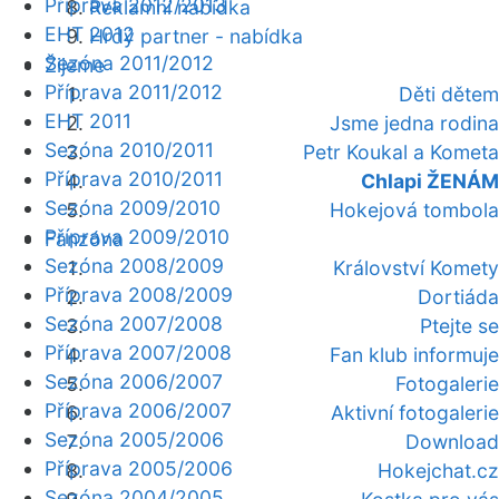
Příprava 2012/2013
Reklamní nabídka
EHT 2012
Hrdý partner - nabídka
Sezóna 2011/2012
Žijeme
Příprava 2011/2012
Děti dětem
EHT 2011
Jsme jedna rodina
Sezóna 2010/2011
Petr Koukal a Kometa
Příprava 2010/2011
Chlapi ŽENÁM
Sezóna 2009/2010
Hokejová tombola
Příprava 2009/2010
Fanzóna
Sezóna 2008/2009
Království Komety
Příprava 2008/2009
Dortiáda
Sezóna 2007/2008
Ptejte se
Příprava 2007/2008
Fan klub informuje
Sezóna 2006/2007
Fotogalerie
Příprava 2006/2007
Aktivní fotogalerie
Sezóna 2005/2006
Download
Příprava 2005/2006
Hokejchat.cz
Sezóna 2004/2005