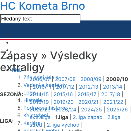
HC Kometa Brno
Zápasy »
Výsledky
extraligy
Klub
Základní údaje
2006/07
|
2007/08
|
2008/09
|
2009/10
Vedení a kontakty
|
2010/11
|
2011/12
|
2012/13
|
2013/14
|
Logo
SEZONA:
2014/15
|
2015/16
|
2016/17
|
2017/18
|
Historie
2018/19
|
2019/20
|
2020/21
|
2021/22
|
Podrobná historie
2022/23
|
2023/24
|
2024/25
|
2025/26
|
Ke stažení
extraliga
|
1.liga
|
2.liga západ
|
2.liga
LIGA:
Kariéra
střed
|
2.liga východ
|
Redakce webu