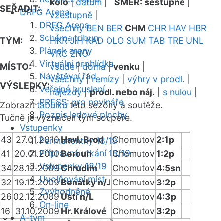
kolo
|
datum
|
SMĚR:
sestupně
|
SEŘADIT:
DRFG Arena
vzestupně
|
DRFG Arena
všechny
BEN
BER
CHM
CHR
HAV
HBR
Schéma tribun
TÝM:
HKR
JIH
KAD
OLO
SUM
TAB
TRE
UNL
Plánek areny
VRC
ZNO
Virtuální prohlídka
MÍSTO:
všude
|
doma
|
venku
|
Návštěvní řád
všechny
|
remízy
|
výhry v prodl.
|
VÝSLEDKY:
Veřejné bruslení
nájezdy
|
prodl. nebo náj.
|
s nulou
|
PRESS: pro novináře
Zobrazit
tabulku
této sezóny a soutěže.
Rozpis ledové plochy
Tučně je vyznačen tým soupeře.
Vstupenky
43
27.01.2010
Havl. Brod
Chomutov
2:1p
Permanentky 18/19
Přípravná utkání 18/19
41
20.01.2010
Beroun
Chomutov
1:2p
Vstupenky 18/19
34
28.12.2009
Chrudim
Chomutov
4:5sn
Uvolňování míst
32
19.12.2009
Benátky n/J
Chomutov
3:2p
Zvýhodněné
26
02.12.2009
Ústí n/L
Chomutov
4:3p
On-line
16
31.10.2009
Hr. Králové
Chomutov
3:2p
A-tým