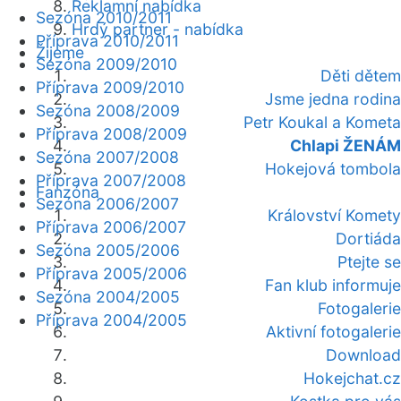
Reklamní nabídka
Sezóna 2010/2011
Hrdý partner - nabídka
Příprava 2010/2011
Žijeme
Sezóna 2009/2010
Děti dětem
Příprava 2009/2010
Jsme jedna rodina
Sezóna 2008/2009
Petr Koukal a Kometa
Příprava 2008/2009
Chlapi ŽENÁM
Sezóna 2007/2008
Hokejová tombola
Příprava 2007/2008
Fanzóna
Sezóna 2006/2007
Království Komety
Příprava 2006/2007
Dortiáda
Sezóna 2005/2006
Ptejte se
Příprava 2005/2006
Fan klub informuje
Sezóna 2004/2005
Fotogalerie
Příprava 2004/2005
Aktivní fotogalerie
Download
Hokejchat.cz