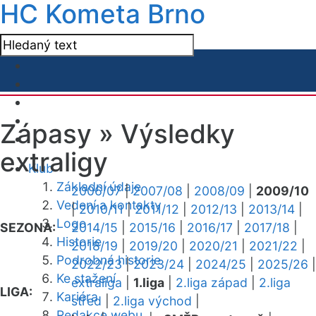
HC Kometa Brno
Zápasy »
Výsledky
extraligy
Klub
Základní údaje
2006/07
|
2007/08
|
2008/09
|
2009/10
Vedení a kontakty
|
2010/11
|
2011/12
|
2012/13
|
2013/14
|
Logo
SEZONA:
2014/15
|
2015/16
|
2016/17
|
2017/18
|
Historie
2018/19
|
2019/20
|
2020/21
|
2021/22
|
Podrobná historie
2022/23
|
2023/24
|
2024/25
|
2025/26
|
Ke stažení
extraliga
|
1.liga
|
2.liga západ
|
2.liga
LIGA:
Kariéra
střed
|
2.liga východ
|
Redakce webu