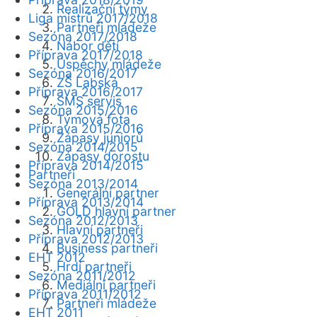
Realizační týmy
Liga mistrů 2017/2018
Partneři mládeže
Sezóna 2017/2018
Nábor dětí
Příprava 2017/2018
Úspěchy mládeže
Sezóna 2016/2017
ZŠ Labská
Příprava 2016/2017
SMS servis
Sezóna 2015/2016
Týmová fota
Příprava 2015/2016
Zápasy juniorů
Sezóna 2014/2015
Zápasy dorostu
Příprava 2014/2015
Partneři
Sezóna 2013/2014
Generální partner
Příprava 2013/2014
GOLD hlavní partner
Sezóna 2012/2013
Hlavní partneři
Příprava 2012/2013
Business partneři
EHT 2012
Hrdí partneři
Sezóna 2011/2012
Mediální partneři
Příprava 2011/2012
Partneři mládeže
EHT 2011