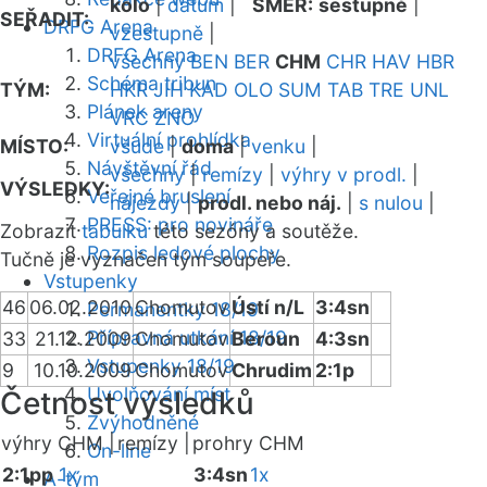
kolo
|
datum
|
SMĚR:
sestupně
|
SEŘADIT:
DRFG Arena
vzestupně
|
DRFG Arena
všechny
BEN
BER
CHM
CHR
HAV
HBR
Schéma tribun
TÝM:
HKR
JIH
KAD
OLO
SUM
TAB
TRE
UNL
Plánek areny
VRC
ZNO
Virtuální prohlídka
MÍSTO:
všude
|
doma
|
venku
|
Návštěvní řád
všechny
|
remízy
|
výhry v prodl.
|
VÝSLEDKY:
Veřejné bruslení
nájezdy
|
prodl. nebo náj.
|
s nulou
|
PRESS: pro novináře
Zobrazit
tabulku
této sezóny a soutěže.
Rozpis ledové plochy
Tučně je vyznačen tým soupeře.
Vstupenky
46
06.02.2010
Chomutov
Ústí n/L
3:4sn
Permanentky 18/19
Přípravná utkání 18/19
33
21.12.2009
Chomutov
Beroun
4:3sn
Vstupenky 18/19
9
10.10.2009
Chomutov
Chrudim
2:1p
Uvolňování míst
Četnost výsledků
Zvýhodněné
výhry CHM |
remízy |
prohry CHM
On-line
2:1pp
1x
3:4sn
1x
A-tým