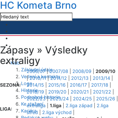
HC Kometa Brno
Zápasy »
Výsledky
extraligy
Klub
Základní údaje
2006/07
|
2007/08
|
2008/09
|
2009/10
Vedení a kontakty
|
2010/11
|
2011/12
|
2012/13
|
2013/14
|
Logo
SEZONA:
2014/15
|
2015/16
|
2016/17
|
2017/18
|
Historie
2018/19
|
2019/20
|
2020/21
|
2021/22
|
Podrobná historie
2022/23
|
2023/24
|
2024/25
|
2025/26
|
Ke stažení
extraliga
|
1.liga
|
2.liga západ
|
2.liga
LIGA:
Kariéra
střed
|
2.liga východ
|
Redakce webu