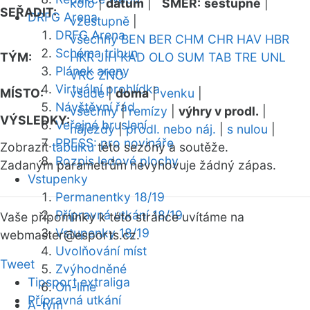
kolo
|
datum
|
SMĚR:
sestupně
|
SEŘADIT:
DRFG Arena
vzestupně
|
DRFG Arena
všechny
BEN
BER
CHM
CHR
HAV
HBR
Schéma tribun
TÝM:
HKR
JIH
KAD
OLO
SUM
TAB
TRE
UNL
Plánek areny
VRC
ZNO
Virtuální prohlídka
MÍSTO:
všude
|
doma
|
venku
|
Návštěvní řád
všechny
|
remízy
|
výhry v prodl.
|
VÝSLEDKY:
Veřejné bruslení
nájezdy
|
prodl. nebo náj.
|
s nulou
|
PRESS: pro novináře
Zobrazit
tabulku
této sezóny a soutěže.
Rozpis ledové plochy
Zadaným parametrům nevyhovuje žádný zápas.
Vstupenky
Permanentky 18/19
Přípravná utkání 18/19
Vaše připomínky k této stránce uvítáme na
Vstupenky 18/19
webmaster
@esports.cz.
Uvolňování míst
Tweet
Zvýhodněné
Tipsport extraliga
On-line
Přípravná utkání
A-tým