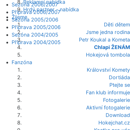
Reklamní nabídka
Sezóna 2006/2007
Hrdý partner - nabídka
Příprava 2006/2007
Žijeme
Sezóna 2005/2006
Děti dětem
Příprava 2005/2006
Jsme jedna rodina
Sezóna 2004/2005
Petr Koukal a Kometa
Příprava 2004/2005
Chlapi ŽENÁM
Hokejová tombola
Fanzóna
Království Komety
Dortiáda
Ptejte se
Fan klub informuje
Fotogalerie
Aktivní fotogalerie
Download
Hokejchat.cz