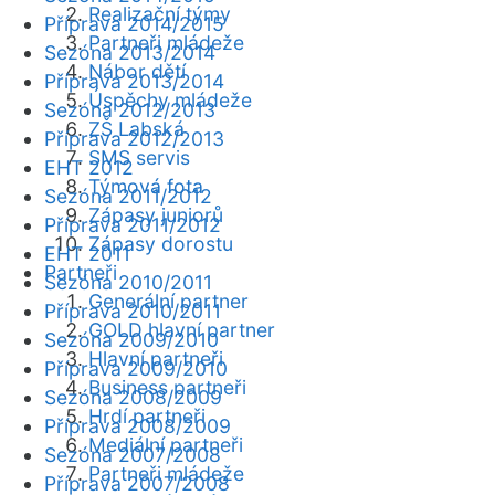
Realizační týmy
Příprava 2014/2015
Partneři mládeže
Sezóna 2013/2014
Nábor dětí
Příprava 2013/2014
Úspěchy mládeže
Sezóna 2012/2013
ZŠ Labská
Příprava 2012/2013
SMS servis
EHT 2012
Týmová fota
Sezóna 2011/2012
Zápasy juniorů
Příprava 2011/2012
Zápasy dorostu
EHT 2011
Partneři
Sezóna 2010/2011
Generální partner
Příprava 2010/2011
GOLD hlavní partner
Sezóna 2009/2010
Hlavní partneři
Příprava 2009/2010
Business partneři
Sezóna 2008/2009
Hrdí partneři
Příprava 2008/2009
Mediální partneři
Sezóna 2007/2008
Partneři mládeže
Příprava 2007/2008