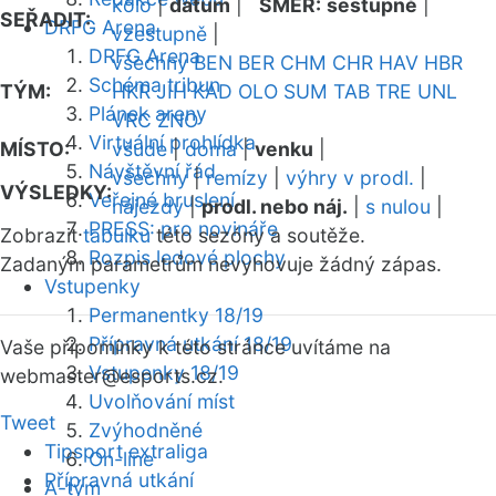
kolo
|
datum
|
SMĚR:
sestupně
|
SEŘADIT:
DRFG Arena
vzestupně
|
DRFG Arena
všechny
BEN
BER
CHM
CHR
HAV
HBR
Schéma tribun
TÝM:
HKR
JIH
KAD
OLO
SUM
TAB
TRE
UNL
Plánek areny
VRC
ZNO
Virtuální prohlídka
MÍSTO:
všude
|
doma
|
venku
|
Návštěvní řád
všechny
|
remízy
|
výhry v prodl.
|
VÝSLEDKY:
Veřejné bruslení
nájezdy
|
prodl. nebo náj.
|
s nulou
|
PRESS: pro novináře
Zobrazit
tabulku
této sezóny a soutěže.
Rozpis ledové plochy
Zadaným parametrům nevyhovuje žádný zápas.
Vstupenky
Permanentky 18/19
Přípravná utkání 18/19
Vaše připomínky k této stránce uvítáme na
Vstupenky 18/19
webmaster
@esports.cz.
Uvolňování míst
Tweet
Zvýhodněné
Tipsport extraliga
On-line
Přípravná utkání
A-tým