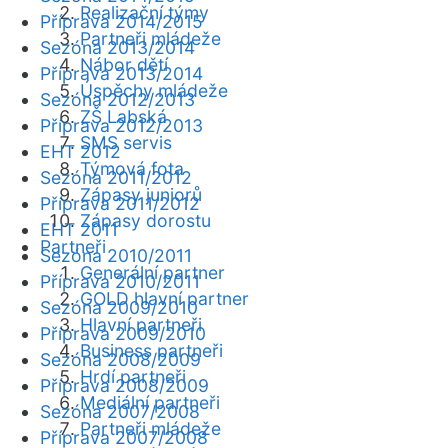
Realizační týmy
Příprava 2014/2015
Partneři mládeže
Sezóna 2013/2014
Nábor dětí
Příprava 2013/2014
Úspěchy mládeže
Sezóna 2012/2013
ZŠ Labská
Příprava 2012/2013
SMS servis
EHT 2012
Týmová fota
Sezóna 2011/2012
Zápasy juniorů
Příprava 2011/2012
Zápasy dorostu
EHT 2011
Partneři
Sezóna 2010/2011
Generální partner
Příprava 2010/2011
GOLD hlavní partner
Sezóna 2009/2010
Hlavní partneři
Příprava 2009/2010
Business partneři
Sezóna 2008/2009
Hrdí partneři
Příprava 2008/2009
Mediální partneři
Sezóna 2007/2008
Partneři mládeže
Příprava 2007/2008