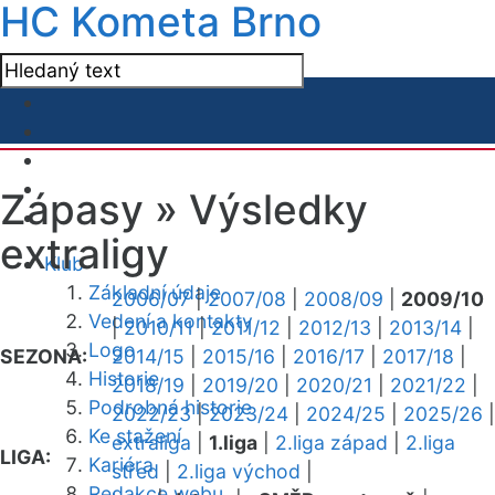
HC Kometa Brno
Zápasy »
Výsledky
extraligy
Klub
Základní údaje
2006/07
|
2007/08
|
2008/09
|
2009/10
Vedení a kontakty
|
2010/11
|
2011/12
|
2012/13
|
2013/14
|
Logo
SEZONA:
2014/15
|
2015/16
|
2016/17
|
2017/18
|
Historie
2018/19
|
2019/20
|
2020/21
|
2021/22
|
Podrobná historie
2022/23
|
2023/24
|
2024/25
|
2025/26
|
Ke stažení
extraliga
|
1.liga
|
2.liga západ
|
2.liga
LIGA:
Kariéra
střed
|
2.liga východ
|
Redakce webu