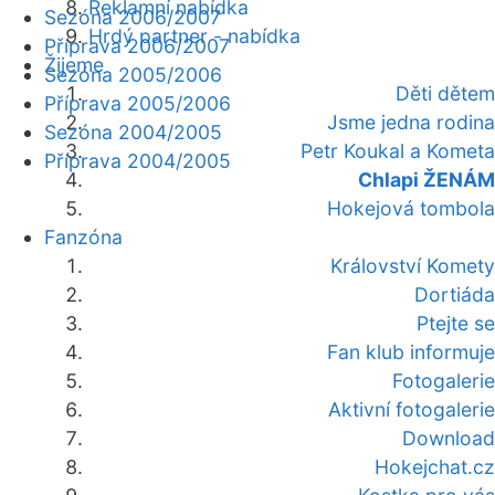
Reklamní nabídka
Sezóna 2006/2007
Hrdý partner - nabídka
Příprava 2006/2007
Žijeme
Sezóna 2005/2006
Děti dětem
Příprava 2005/2006
Jsme jedna rodina
Sezóna 2004/2005
Petr Koukal a Kometa
Příprava 2004/2005
Chlapi ŽENÁM
Hokejová tombola
Fanzóna
Království Komety
Dortiáda
Ptejte se
Fan klub informuje
Fotogalerie
Aktivní fotogalerie
Download
Hokejchat.cz