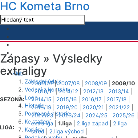
HC Kometa Brno
Zápasy »
Výsledky
extraligy
Klub
Základní údaje
2006/07
|
2007/08
|
2008/09
|
2009/10
Vedení a kontakty
|
2010/11
|
2011/12
|
2012/13
|
2013/14
|
Logo
SEZONA:
2014/15
|
2015/16
|
2016/17
|
2017/18
|
Historie
2018/19
|
2019/20
|
2020/21
|
2021/22
|
Podrobná historie
2022/23
|
2023/24
|
2024/25
|
2025/26
|
Ke stažení
extraliga
|
1.liga
|
2.liga západ
|
2.liga
LIGA:
Kariéra
střed
|
2.liga východ
|
Redakce webu