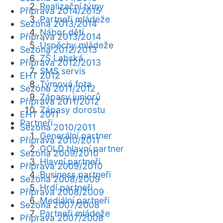
Realizační týmy
Příprava 2014/2015
Partneři mládeže
Sezóna 2013/2014
Nábor dětí
Příprava 2013/2014
Úspěchy mládeže
Sezóna 2012/2013
ZŠ Labská
Příprava 2012/2013
SMS servis
EHT 2012
Týmová fota
Sezóna 2011/2012
Zápasy juniorů
Příprava 2011/2012
Zápasy dorostu
EHT 2011
Partneři
Sezóna 2010/2011
Generální partner
Příprava 2010/2011
GOLD hlavní partner
Sezóna 2009/2010
Hlavní partneři
Příprava 2009/2010
Business partneři
Sezóna 2008/2009
Hrdí partneři
Příprava 2008/2009
Mediální partneři
Sezóna 2007/2008
Partneři mládeže
Příprava 2007/2008