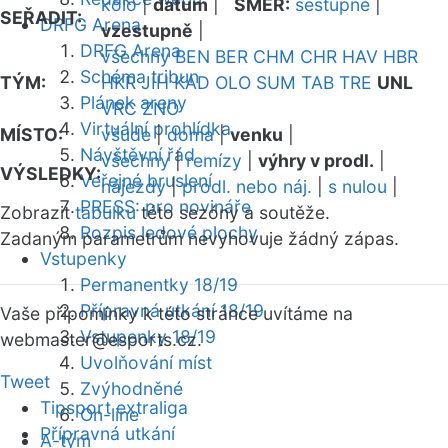
kolo
|
datum
|
SMĚR:
sestupně
|
SEŘADIT:
DRFG Arena
vzestupně
|
DRFG Arena
všechny
BEN
BER
CHM
CHR
HAV
HBR
Schéma tribun
TÝM:
HKR
JIH
KAD
OLO
SUM
TAB
TRE
UNL
Plánek areny
VRC
ZNO
Virtuální prohlídka
MÍSTO:
všude
|
doma
|
venku
|
Návštěvní řád
všechny
|
remízy
|
výhry v prodl.
|
VÝSLEDKY:
Veřejné bruslení
nájezdy
|
prodl. nebo náj.
|
s nulou
|
PRESS: pro novináře
Zobrazit
tabulku
této sezóny a soutěže.
Rozpis ledové plochy
Zadaným parametrům nevyhovuje žádný zápas.
Vstupenky
Permanentky 18/19
Přípravná utkání 18/19
Vaše připomínky k této stránce uvítáme na
Vstupenky 18/19
webmaster
@esports.cz.
Uvolňování míst
Tweet
Zvýhodněné
Tipsport extraliga
On-line
Přípravná utkání
A-tým