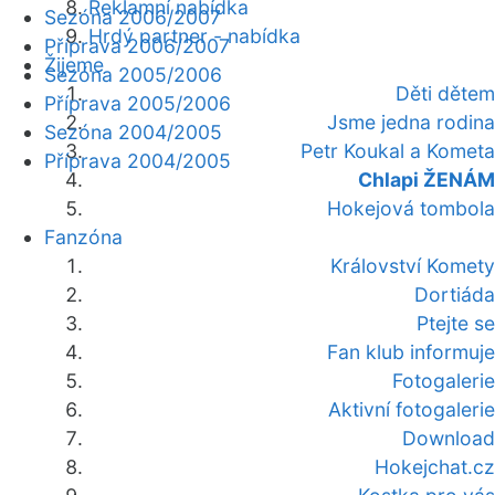
Reklamní nabídka
Sezóna 2006/2007
Hrdý partner - nabídka
Příprava 2006/2007
Žijeme
Sezóna 2005/2006
Děti dětem
Příprava 2005/2006
Jsme jedna rodina
Sezóna 2004/2005
Petr Koukal a Kometa
Příprava 2004/2005
Chlapi ŽENÁM
Hokejová tombola
Fanzóna
Království Komety
Dortiáda
Ptejte se
Fan klub informuje
Fotogalerie
Aktivní fotogalerie
Download
Hokejchat.cz