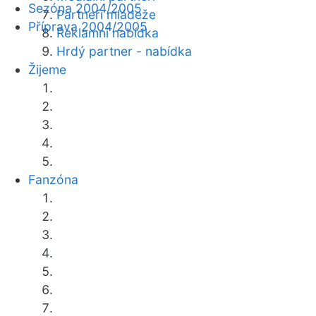
Sezóna 2004/2005
Partneři mládeže
Příprava 2004/2005
Reklamní nabídka
Hrdý partner - nabídka
Žijeme
Fanzóna