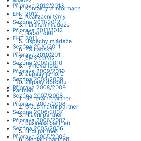
Mládež
Příprava 2012/2013
Kontakty a informace
EHT 2012
Realizační týmy
Sezóna 2011/2012
Partneři mládeže
Příprava 2011/2012
Nábor dětí
EHT 2011
Úspěchy mládeže
Sezóna 2010/2011
ZŠ Labská
Příprava 2010/2011
SMS servis
Sezóna 2009/2010
Týmová fota
Příprava 2009/2010
Zápasy juniorů
Sezóna 2008/2009
Zápasy dorostu
Příprava 2008/2009
Partneři
Sezóna 2007/2008
Generální partner
Příprava 2007/2008
GOLD hlavní partner
Sezóna 2006/2007
Hlavní partneři
Příprava 2006/2007
Business partneři
Sezóna 2005/2006
Hrdí partneři
Příprava 2005/2006
Mediální partneři