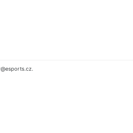
r
@esports.cz.