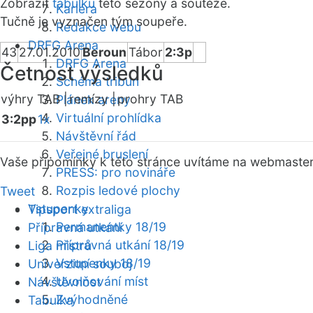
Zobrazit
tabulku
této sezóny a soutěže.
Kariéra
Tučně je vyznačen tým soupeře.
Redakce webu
DRFG Arena
43
27.01.2010
Beroun
Tábor
2:3p
DRFG Arena
Četnost výsledků
Schéma tribun
výhry TAB |
remízy |
prohry TAB
Plánek areny
Virtuální prohlídka
3:2pp
1x
Návštěvní řád
Veřejné bruslení
Vaše připomínky k této stránce uvítáme na webmaste
PRESS: pro novináře
Rozpis ledové plochy
Tweet
Vstupenky
Tipsport extraliga
Permanentky 18/19
Přípravná utkání
Přípravná utkání 18/19
Liga mistrů
Vstupenky 18/19
Univerzitní souboj
Uvolňování míst
Návštěvnost
Zvýhodněné
Tabulka