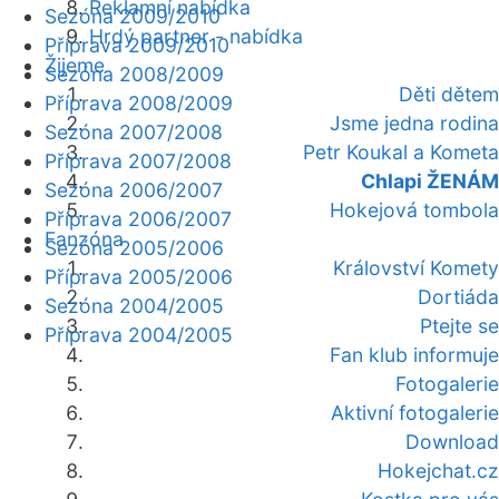
Reklamní nabídka
Sezóna 2009/2010
Hrdý partner - nabídka
Příprava 2009/2010
Žijeme
Sezóna 2008/2009
Děti dětem
Příprava 2008/2009
Jsme jedna rodina
Sezóna 2007/2008
Petr Koukal a Kometa
Příprava 2007/2008
Chlapi ŽENÁM
Sezóna 2006/2007
Hokejová tombola
Příprava 2006/2007
Fanzóna
Sezóna 2005/2006
Království Komety
Příprava 2005/2006
Dortiáda
Sezóna 2004/2005
Ptejte se
Příprava 2004/2005
Fan klub informuje
Fotogalerie
Aktivní fotogalerie
Download
Hokejchat.cz