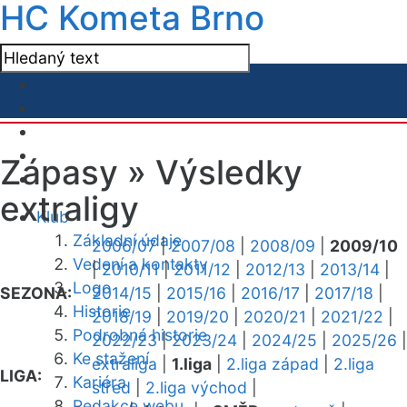
HC Kometa Brno
Zápasy »
Výsledky
extraligy
Klub
Základní údaje
2006/07
|
2007/08
|
2008/09
|
2009/10
Vedení a kontakty
|
2010/11
|
2011/12
|
2012/13
|
2013/14
|
Logo
SEZONA:
2014/15
|
2015/16
|
2016/17
|
2017/18
|
Historie
2018/19
|
2019/20
|
2020/21
|
2021/22
|
Podrobná historie
2022/23
|
2023/24
|
2024/25
|
2025/26
|
Ke stažení
extraliga
|
1.liga
|
2.liga západ
|
2.liga
LIGA:
Kariéra
střed
|
2.liga východ
|
Redakce webu