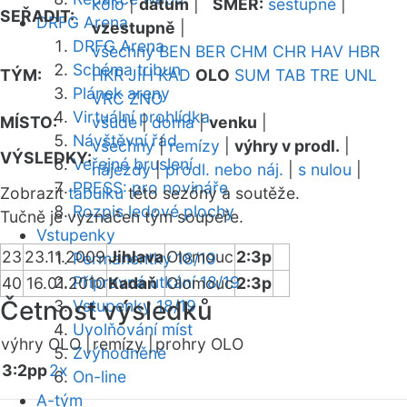
kolo
|
datum
|
SMĚR:
sestupně
|
SEŘADIT:
DRFG Arena
vzestupně
|
DRFG Arena
všechny
BEN
BER
CHM
CHR
HAV
HBR
Schéma tribun
TÝM:
HKR
JIH
KAD
OLO
SUM
TAB
TRE
UNL
Plánek areny
VRC
ZNO
Virtuální prohlídka
MÍSTO:
všude
|
doma
|
venku
|
Návštěvní řád
všechny
|
remízy
|
výhry v prodl.
|
VÝSLEDKY:
Veřejné bruslení
nájezdy
|
prodl. nebo náj.
|
s nulou
|
PRESS: pro novináře
Zobrazit
tabulku
této sezóny a soutěže.
Rozpis ledové plochy
Tučně je vyznačen tým soupeře.
Vstupenky
23
23.11.2009
Jihlava
Olomouc
2:3p
Permanentky 18/19
Přípravná utkání 18/19
40
16.01.2010
Kadaň
Olomouc
2:3p
Četnost výsledků
Vstupenky 18/19
Uvolňování míst
výhry OLO |
remízy |
prohry OLO
Zvýhodněné
3:2pp
2x
On-line
A-tým