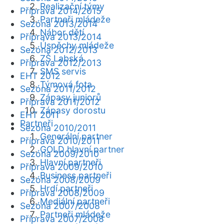
Realizační týmy
Příprava 2014/2015
Partneři mládeže
Sezóna 2013/2014
Nábor dětí
Příprava 2013/2014
Úspěchy mládeže
Sezóna 2012/2013
ZŠ Labská
Příprava 2012/2013
SMS servis
EHT 2012
Týmová fota
Sezóna 2011/2012
Zápasy juniorů
Příprava 2011/2012
Zápasy dorostu
EHT 2011
Partneři
Sezóna 2010/2011
Generální partner
Příprava 2010/2011
GOLD hlavní partner
Sezóna 2009/2010
Hlavní partneři
Příprava 2009/2010
Business partneři
Sezóna 2008/2009
Hrdí partneři
Příprava 2008/2009
Mediální partneři
Sezóna 2007/2008
Partneři mládeže
Příprava 2007/2008