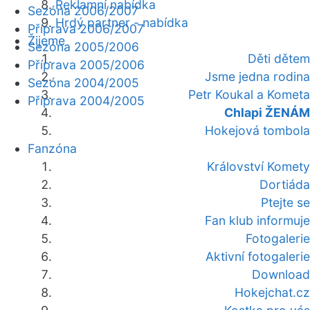
Reklamní nabídka
Sezóna 2006/2007
Hrdý partner - nabídka
Příprava 2006/2007
Žijeme
Sezóna 2005/2006
Děti dětem
Příprava 2005/2006
Jsme jedna rodina
Sezóna 2004/2005
Petr Koukal a Kometa
Příprava 2004/2005
Chlapi ŽENÁM
Hokejová tombola
Fanzóna
Království Komety
Dortiáda
Ptejte se
Fan klub informuje
Fotogalerie
Aktivní fotogalerie
Download
Hokejchat.cz