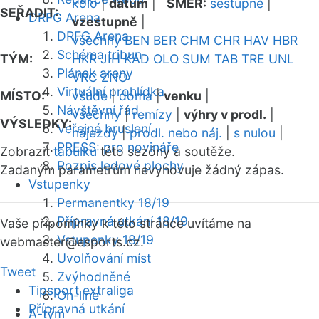
kolo
|
datum
|
SMĚR:
sestupně
|
SEŘADIT:
DRFG Arena
vzestupně
|
DRFG Arena
všechny
BEN
BER
CHM
CHR
HAV
HBR
Schéma tribun
TÝM:
HKR
JIH
KAD
OLO
SUM
TAB
TRE
UNL
Plánek areny
VRC
ZNO
Virtuální prohlídka
MÍSTO:
všude
|
doma
|
venku
|
Návštěvní řád
všechny
|
remízy
|
výhry v prodl.
|
VÝSLEDKY:
Veřejné bruslení
nájezdy
|
prodl. nebo náj.
|
s nulou
|
PRESS: pro novináře
Zobrazit
tabulku
této sezóny a soutěže.
Rozpis ledové plochy
Zadaným parametrům nevyhovuje žádný zápas.
Vstupenky
Permanentky 18/19
Přípravná utkání 18/19
Vaše připomínky k této stránce uvítáme na
Vstupenky 18/19
webmaster
@esports.cz.
Uvolňování míst
Tweet
Zvýhodněné
Tipsport extraliga
On-line
Přípravná utkání
A-tým