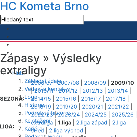
HC Kometa Brno
Zápasy »
Výsledky
extraligy
Klub
Základní údaje
2006/07
|
2007/08
|
2008/09
|
2009/10
Vedení a kontakty
|
2010/11
|
2011/12
|
2012/13
|
2013/14
|
Logo
SEZONA:
2014/15
|
2015/16
|
2016/17
|
2017/18
|
Historie
2018/19
|
2019/20
|
2020/21
|
2021/22
|
Podrobná historie
2022/23
|
2023/24
|
2024/25
|
2025/26
|
Ke stažení
extraliga
|
1.liga
|
2.liga západ
|
2.liga
LIGA:
Kariéra
střed
|
2.liga východ
|
Redakce webu