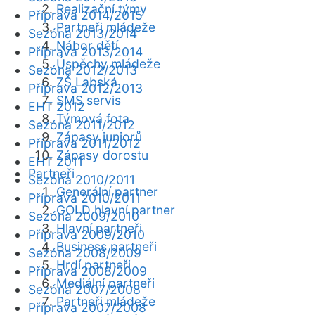
Realizační týmy
Příprava 2014/2015
Partneři mládeže
Sezóna 2013/2014
Nábor dětí
Příprava 2013/2014
Úspěchy mládeže
Sezóna 2012/2013
ZŠ Labská
Příprava 2012/2013
SMS servis
EHT 2012
Týmová fota
Sezóna 2011/2012
Zápasy juniorů
Příprava 2011/2012
Zápasy dorostu
EHT 2011
Partneři
Sezóna 2010/2011
Generální partner
Příprava 2010/2011
GOLD hlavní partner
Sezóna 2009/2010
Hlavní partneři
Příprava 2009/2010
Business partneři
Sezóna 2008/2009
Hrdí partneři
Příprava 2008/2009
Mediální partneři
Sezóna 2007/2008
Partneři mládeže
Příprava 2007/2008