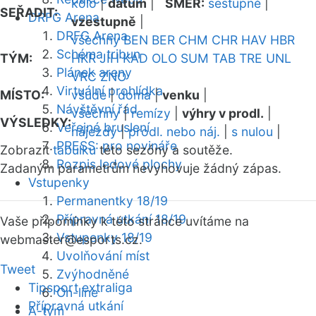
kolo
|
datum
|
SMĚR:
sestupně
|
SEŘADIT:
DRFG Arena
vzestupně
|
DRFG Arena
všechny
BEN
BER
CHM
CHR
HAV
HBR
Schéma tribun
TÝM:
HKR
JIH
KAD
OLO
SUM
TAB
TRE
UNL
Plánek areny
VRC
ZNO
Virtuální prohlídka
MÍSTO:
všude
|
doma
|
venku
|
Návštěvní řád
všechny
|
remízy
|
výhry v prodl.
|
VÝSLEDKY:
Veřejné bruslení
nájezdy
|
prodl. nebo náj.
|
s nulou
|
PRESS: pro novináře
Zobrazit
tabulku
této sezóny a soutěže.
Rozpis ledové plochy
Zadaným parametrům nevyhovuje žádný zápas.
Vstupenky
Permanentky 18/19
Přípravná utkání 18/19
Vaše připomínky k této stránce uvítáme na
Vstupenky 18/19
webmaster
@esports.cz.
Uvolňování míst
Tweet
Zvýhodněné
Tipsport extraliga
On-line
Přípravná utkání
A-tým