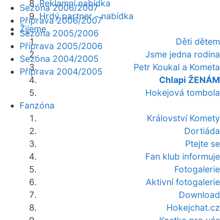
Reklamní nabídka
Sezóna 2006/2007
Hrdý partner - nabídka
Příprava 2006/2007
Žijeme
Sezóna 2005/2006
Děti dětem
Příprava 2005/2006
Jsme jedna rodina
Sezóna 2004/2005
Petr Koukal a Kometa
Příprava 2004/2005
Chlapi ŽENÁM
Hokejová tombola
Fanzóna
Království Komety
Dortiáda
Ptejte se
Fan klub informuje
Fotogalerie
Aktivní fotogalerie
Download
Hokejchat.cz