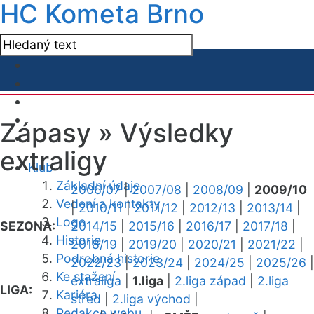
HC Kometa Brno
Zápasy »
Výsledky
extraligy
Klub
Základní údaje
2006/07
|
2007/08
|
2008/09
|
2009/10
Vedení a kontakty
|
2010/11
|
2011/12
|
2012/13
|
2013/14
|
Logo
SEZONA:
2014/15
|
2015/16
|
2016/17
|
2017/18
|
Historie
2018/19
|
2019/20
|
2020/21
|
2021/22
|
Podrobná historie
2022/23
|
2023/24
|
2024/25
|
2025/26
|
Ke stažení
extraliga
|
1.liga
|
2.liga západ
|
2.liga
LIGA:
Kariéra
střed
|
2.liga východ
|
Redakce webu