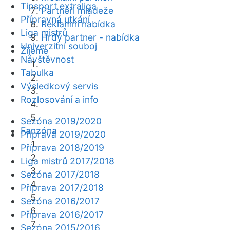
Tipsport extraliga
Partneři mládeže
Přípravná utkání
Reklamní nabídka
Liga mistrů
Hrdý partner - nabídka
Univerzitní souboj
Žijeme
Návštěvnost
Tabulka
Výsledkový servis
Rozlosování a info
Sezóna 2019/2020
Fanzóna
Příprava 2019/2020
Příprava 2018/2019
Liga mistrů 2017/2018
Sezóna 2017/2018
Příprava 2017/2018
Sezóna 2016/2017
Příprava 2016/2017
Sezóna 2015/2016