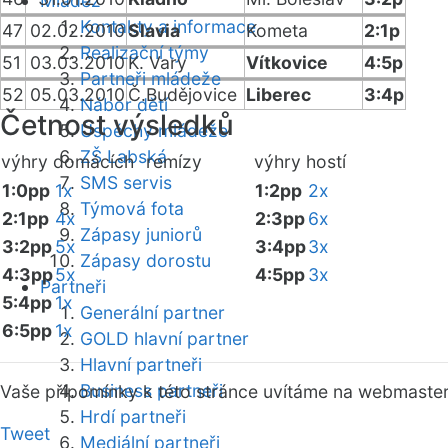
Mládež
Kontakty a informace
47
02.02.2010
Slavia
Kometa
2:1p
Realizační týmy
51
03.03.2010
K. Vary
Vítkovice
4:5p
Partneři mládeže
52
05.03.2010
Č.Budějovice
Liberec
3:4p
Nábor dětí
Četnost výsledků
Úspěchy mládeže
ZŠ Labská
výhry domácích
remízy
výhry hostí
SMS servis
1:0pp
1x
1:2pp
2x
Týmová fota
2:1pp
4x
2:3pp
6x
Zápasy juniorů
3:2pp
5x
3:4pp
3x
Zápasy dorostu
4:3pp
5x
4:5pp
3x
Partneři
5:4pp
1x
Generální partner
6:5pp
1x
GOLD hlavní partner
Hlavní partneři
Business partneři
Vaše připomínky k této stránce uvítáme na webmaste
Hrdí partneři
Tweet
Mediální partneři