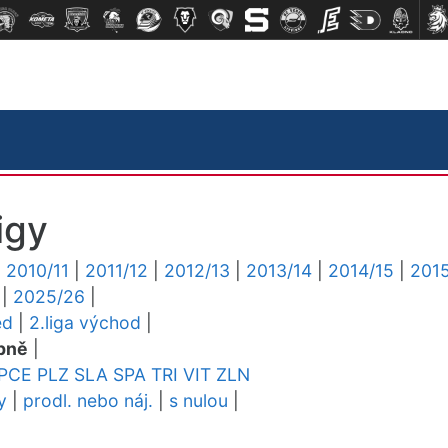
igy
|
2010/11
|
2011/12
|
2012/13
|
2013/14
|
2014/15
|
2015
|
2025/26
|
ed
|
2.liga východ
|
pně
|
PCE
PLZ
SLA
SPA
TRI
VIT
ZLN
y
|
prodl. nebo náj.
|
s nulou
|