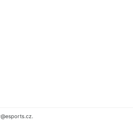
r
@esports.cz.