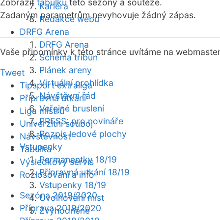
Zobrazit
tabulku
této sezóny a soutěže.
Kariéra
Zadaným parametrům nevyhovuje žádný zápas.
Redakce webu
DRFG Arena
DRFG Arena
Vaše připomínky k této stránce uvítáme na webmaste
Schéma tribun
Plánek areny
Tweet
Virtuální prohlídka
Tipsport extraliga
Návštěvní řád
Přípravná utkání
Veřejné bruslení
Liga mistrů
PRESS: pro novináře
Univerzitní souboj
Rozpis ledové plochy
Návštěvnost
Vstupenky
Tabulka
Permanentky 18/19
Výsledkový servis
Přípravná utkání 18/19
Rozlosování a info
Vstupenky 18/19
Sezóna 2019/2020
Uvolňování míst
Příprava 2019/2020
Zvýhodněné