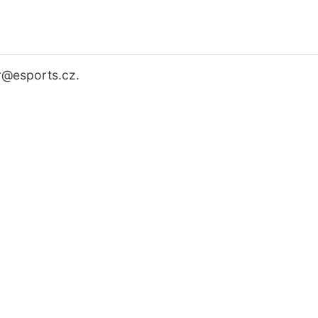
r
@esports.cz.