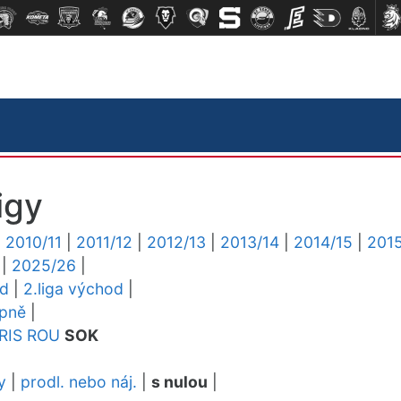
igy
|
2010/11
|
2011/12
|
2012/13
|
2013/14
|
2014/15
|
2015
|
2025/26
|
ed
|
2.liga východ
|
upně
|
RIS
ROU
SOK
y
|
prodl. nebo náj.
|
s nulou
|