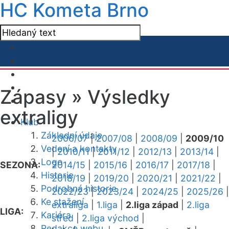
HC Kometa Brno
Zápasy »
Výsledky
extraligy
Klub
Základní údaje
2006/07
|
2007/08
|
2008/09
|
2009/10
Vedení a kontakty
|
2010/11
|
2011/12
|
2012/13
|
2013/14
|
Logo
SEZONA:
2014/15
|
2015/16
|
2016/17
|
2017/18
|
Historie
2018/19
|
2019/20
|
2020/21
|
2021/22
|
Podrobná historie
2022/23
|
2023/24
|
2024/25
|
2025/26
|
Ke stažení
extraliga
|
1.liga
|
2.liga západ
|
2.liga
LIGA:
Kariéra
střed
|
2.liga východ
|
Redakce webu