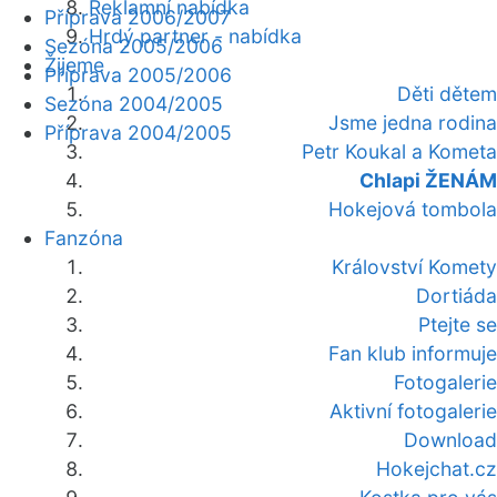
Reklamní nabídka
Příprava 2006/2007
Hrdý partner - nabídka
Sezóna 2005/2006
Žijeme
Příprava 2005/2006
Děti dětem
Sezóna 2004/2005
Jsme jedna rodina
Příprava 2004/2005
Petr Koukal a Kometa
Chlapi ŽENÁM
Hokejová tombola
Fanzóna
Království Komety
Dortiáda
Ptejte se
Fan klub informuje
Fotogalerie
Aktivní fotogalerie
Download
Hokejchat.cz