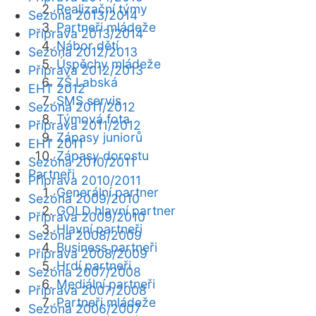
Realizační týmy
Sezóna 2013/2014
Partneři mládeže
Příprava 2013/2014
Nábor dětí
Sezóna 2012/2013
Úspěchy mládeže
Příprava 2012/2013
ZŠ Labská
EHT 2012
SMS servis
Sezóna 2011/2012
Týmová fota
Příprava 2011/2012
Zápasy juniorů
EHT 2011
Zápasy dorostu
Sezóna 2010/2011
Partneři
Příprava 2010/2011
Generální partner
Sezóna 2009/2010
GOLD hlavní partner
Příprava 2009/2010
Hlavní partneři
Sezóna 2008/2009
Business partneři
Příprava 2008/2009
Hrdí partneři
Sezóna 2007/2008
Mediální partneři
Příprava 2007/2008
Partneři mládeže
Sezóna 2006/2007