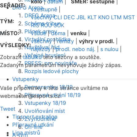
kolo
|
datum
|
SMĚR:
sestupně
|
SEŘADIT:
DRFG Arena
vzestupně
|
DRFG Arena
všechny
CLI
DEC
JBL
KLT
KNO
LTM
MST
TÝM:
Schéma tribun
RIS
ROU
SOK
Plánek areny
MÍSTO:
všude
|
doma
|
venku
|
Virtuální prohlídka
všechny
|
remízy
|
výhry v prodl.
|
VÝSLEDKY:
Návštěvní řád
nájezdy
|
prodl. nebo náj.
|
s nulou
|
Veřejné bruslení
Zobrazit
tabulku
této sezóny a soutěže.
PRESS: pro novináře
Zadaným parametrům nevyhovuje žádný zápas.
Rozpis ledové plochy
Vstupenky
Permanentky 18/19
Vaše připomínky k této stránce uvítáme na
Přípravná utkání 18/19
webmaster
@esports.cz.
Vstupenky 18/19
Tweet
Uvolňování míst
Tipsport extraliga
Zvýhodněné
Přípravná utkání
On-line
Liga mistrů
A-tým