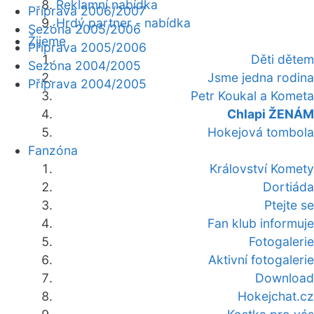
Reklamní nabídka
Příprava 2006/2007
Hrdý partner - nabídka
Sezóna 2005/2006
Žijeme
Příprava 2005/2006
Děti dětem
Sezóna 2004/2005
Jsme jedna rodina
Příprava 2004/2005
Petr Koukal a Kometa
Chlapi ŽENÁM
Hokejová tombola
Fanzóna
Království Komety
Dortiáda
Ptejte se
Fan klub informuje
Fotogalerie
Aktivní fotogalerie
Download
Hokejchat.cz