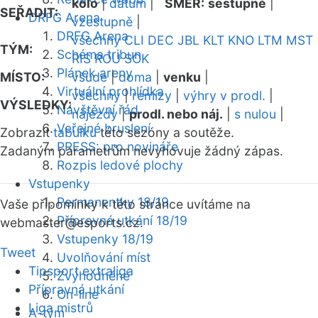
kolo
|
datum
|
SMĚR:
sestupně
|
SEŘADIT:
DRFG Arena
vzestupně
|
DRFG Arena
všechny
CLI
DEC
JBL
KLT
KNO
LTM
MST
TÝM:
Schéma tribun
RIS
ROU
SOK
Plánek areny
MÍSTO:
všude
|
doma
|
venku
|
Virtuální prohlídka
všechny
|
remízy
|
výhry v prodl.
|
VÝSLEDKY:
Návštěvní řád
nájezdy
|
prodl. nebo náj.
|
s nulou
|
Veřejné bruslení
Zobrazit
tabulku
této sezóny a soutěže.
PRESS: pro novináře
Zadaným parametrům nevyhovuje žádný zápas.
Rozpis ledové plochy
Vstupenky
Permanentky 18/19
Vaše připomínky k této stránce uvítáme na
Přípravná utkání 18/19
webmaster
@esports.cz.
Vstupenky 18/19
Tweet
Uvolňování míst
Tipsport extraliga
Zvýhodněné
Přípravná utkání
On-line
Liga mistrů
A-tým