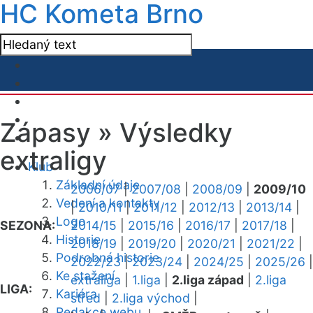
HC Kometa Brno
Zápasy »
Výsledky
extraligy
Klub
Základní údaje
2006/07
|
2007/08
|
2008/09
|
2009/10
Vedení a kontakty
|
2010/11
|
2011/12
|
2012/13
|
2013/14
|
Logo
SEZONA:
2014/15
|
2015/16
|
2016/17
|
2017/18
|
Historie
2018/19
|
2019/20
|
2020/21
|
2021/22
|
Podrobná historie
2022/23
|
2023/24
|
2024/25
|
2025/26
|
Ke stažení
extraliga
|
1.liga
|
2.liga západ
|
2.liga
LIGA:
Kariéra
střed
|
2.liga východ
|
Redakce webu