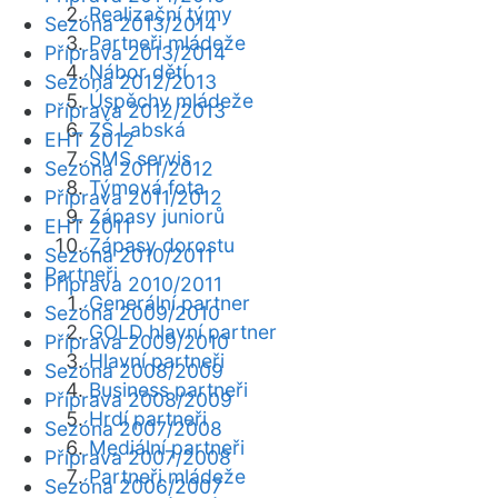
Realizační týmy
Sezóna 2013/2014
Partneři mládeže
Příprava 2013/2014
Nábor dětí
Sezóna 2012/2013
Úspěchy mládeže
Příprava 2012/2013
ZŠ Labská
EHT 2012
SMS servis
Sezóna 2011/2012
Týmová fota
Příprava 2011/2012
Zápasy juniorů
EHT 2011
Zápasy dorostu
Sezóna 2010/2011
Partneři
Příprava 2010/2011
Generální partner
Sezóna 2009/2010
GOLD hlavní partner
Příprava 2009/2010
Hlavní partneři
Sezóna 2008/2009
Business partneři
Příprava 2008/2009
Hrdí partneři
Sezóna 2007/2008
Mediální partneři
Příprava 2007/2008
Partneři mládeže
Sezóna 2006/2007