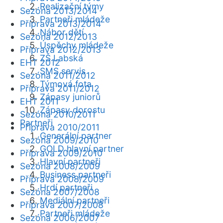
Realizační týmy
Sezóna 2013/2014
Partneři mládeže
Příprava 2013/2014
Nábor dětí
Sezóna 2012/2013
Úspěchy mládeže
Příprava 2012/2013
ZŠ Labská
EHT 2012
SMS servis
Sezóna 2011/2012
Týmová fota
Příprava 2011/2012
Zápasy juniorů
EHT 2011
Zápasy dorostu
Sezóna 2010/2011
Partneři
Příprava 2010/2011
Generální partner
Sezóna 2009/2010
GOLD hlavní partner
Příprava 2009/2010
Hlavní partneři
Sezóna 2008/2009
Business partneři
Příprava 2008/2009
Hrdí partneři
Sezóna 2007/2008
Mediální partneři
Příprava 2007/2008
Partneři mládeže
Sezóna 2006/2007