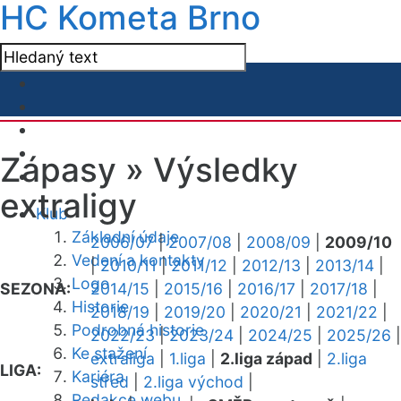
HC Kometa Brno
Zápasy »
Výsledky
extraligy
Klub
Základní údaje
2006/07
|
2007/08
|
2008/09
|
2009/10
Vedení a kontakty
|
2010/11
|
2011/12
|
2012/13
|
2013/14
|
Logo
SEZONA:
2014/15
|
2015/16
|
2016/17
|
2017/18
|
Historie
2018/19
|
2019/20
|
2020/21
|
2021/22
|
Podrobná historie
2022/23
|
2023/24
|
2024/25
|
2025/26
|
Ke stažení
extraliga
|
1.liga
|
2.liga západ
|
2.liga
LIGA:
Kariéra
střed
|
2.liga východ
|
Redakce webu