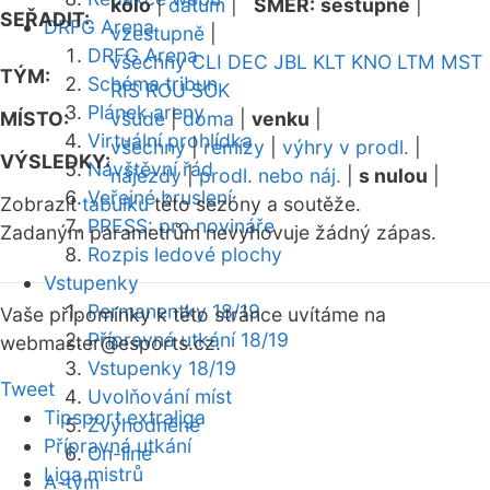
kolo
|
datum
|
SMĚR:
sestupně
|
SEŘADIT:
DRFG Arena
vzestupně
|
DRFG Arena
všechny
CLI
DEC
JBL
KLT
KNO
LTM
MST
TÝM:
Schéma tribun
RIS
ROU
SOK
Plánek areny
MÍSTO:
všude
|
doma
|
venku
|
Virtuální prohlídka
všechny
|
remízy
|
výhry v prodl.
|
VÝSLEDKY:
Návštěvní řád
nájezdy
|
prodl. nebo náj.
|
s nulou
|
Veřejné bruslení
Zobrazit
tabulku
této sezóny a soutěže.
PRESS: pro novináře
Zadaným parametrům nevyhovuje žádný zápas.
Rozpis ledové plochy
Vstupenky
Permanentky 18/19
Vaše připomínky k této stránce uvítáme na
Přípravná utkání 18/19
webmaster
@esports.cz.
Vstupenky 18/19
Tweet
Uvolňování míst
Tipsport extraliga
Zvýhodněné
Přípravná utkání
On-line
Liga mistrů
A-tým