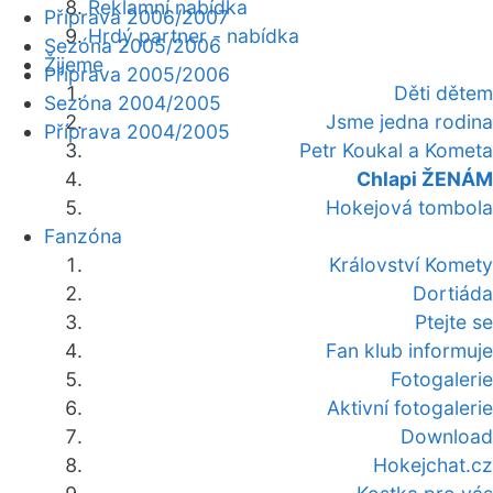
Reklamní nabídka
Příprava 2006/2007
Hrdý partner - nabídka
Sezóna 2005/2006
Žijeme
Příprava 2005/2006
Děti dětem
Sezóna 2004/2005
Jsme jedna rodina
Příprava 2004/2005
Petr Koukal a Kometa
Chlapi ŽENÁM
Hokejová tombola
Fanzóna
Království Komety
Dortiáda
Ptejte se
Fan klub informuje
Fotogalerie
Aktivní fotogalerie
Download
Hokejchat.cz