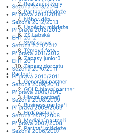
Realizační týmy
Sezóna 2013/2014
Partneři mládeže
Příprava 2013/2014
Nábor dětí
Sezóna 2012/2013
Úspěchy mládeže
Příprava 2012/2013
ZŠ Labská
EHT 2012
SMS servis
Sezóna 2011/2012
Týmová fota
Příprava 2011/2012
Zápasy juniorů
EHT 2011
Zápasy dorostu
Sezóna 2010/2011
Partneři
Příprava 2010/2011
Generální partner
Sezóna 2009/2010
GOLD hlavní partner
Příprava 2009/2010
Hlavní partneři
Sezóna 2008/2009
Business partneři
Příprava 2008/2009
Hrdí partneři
Sezóna 2007/2008
Mediální partneři
Příprava 2007/2008
Partneři mládeže
Sezóna 2006/2007