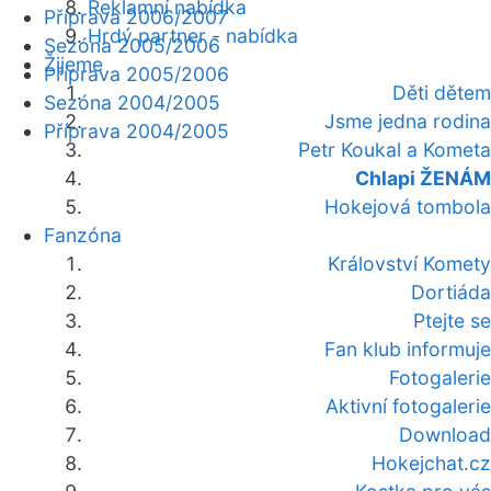
Reklamní nabídka
Příprava 2006/2007
Hrdý partner - nabídka
Sezóna 2005/2006
Žijeme
Příprava 2005/2006
Děti dětem
Sezóna 2004/2005
Jsme jedna rodina
Příprava 2004/2005
Petr Koukal a Kometa
Chlapi ŽENÁM
Hokejová tombola
Fanzóna
Království Komety
Dortiáda
Ptejte se
Fan klub informuje
Fotogalerie
Aktivní fotogalerie
Download
Hokejchat.cz