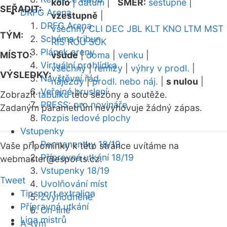
kolo
|
datum
|
SMĚR:
sestupně
|
SEŘADIT:
DRFG Arena
vzestupně
|
DRFG Arena
všechny
CLI
DEC
JBL
KLT
KNO
LTM
MST
TÝM:
Schéma tribun
RIS
ROU
SOK
Plánek areny
MÍSTO:
všude
|
doma
|
venku
|
Virtuální prohlídka
všechny
|
remízy
|
výhry v prodl.
|
VÝSLEDKY:
Návštěvní řád
nájezdy
|
prodl. nebo náj.
|
s nulou
|
Veřejné bruslení
Zobrazit
tabulku
této sezóny a soutěže.
PRESS: pro novináře
Zadaným parametrům nevyhovuje žádný zápas.
Rozpis ledové plochy
Vstupenky
Permanentky 18/19
Vaše připomínky k této stránce uvítáme na
Přípravná utkání 18/19
webmaster
@esports.cz.
Vstupenky 18/19
Tweet
Uvolňování míst
Tipsport extraliga
Zvýhodněné
Přípravná utkání
On-line
Liga mistrů
A-tým