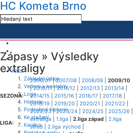
HC Kometa Brno
Zápasy »
Výsledky
extraligy
Klub
Základní údaje
2006/07
|
2007/08
|
2008/09
|
2009/10
Vedení a kontakty
|
2010/11
|
2011/12
|
2012/13
|
2013/14
|
Logo
SEZONA:
2014/15
|
2015/16
|
2016/17
|
2017/18
|
Historie
2018/19
|
2019/20
|
2020/21
|
2021/22
|
Podrobná historie
2022/23
|
2023/24
|
2024/25
|
2025/26
|
Ke stažení
extraliga
|
1.liga
|
2.liga západ
|
2.liga
LIGA:
Kariéra
střed
|
2.liga východ
|
Redakce webu