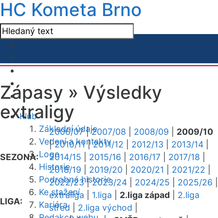
HC Kometa Brno
Zápasy »
Výsledky
extraligy
Klub
Základní údaje
2006/07
|
2007/08
|
2008/09
|
2009/10
Vedení a kontakty
|
2010/11
|
2011/12
|
2012/13
|
2013/14
|
Logo
SEZONA:
2014/15
|
2015/16
|
2016/17
|
2017/18
|
Historie
2018/19
|
2019/20
|
2020/21
|
2021/22
|
Podrobná historie
2022/23
|
2023/24
|
2024/25
|
2025/26
|
Ke stažení
extraliga
|
1.liga
|
2.liga západ
|
2.liga
LIGA:
Kariéra
střed
|
2.liga východ
|
Redakce webu