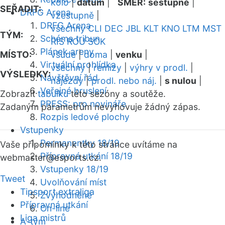
kolo
|
datum
|
SMĚR:
sestupně
|
SEŘADIT:
DRFG Arena
vzestupně
|
DRFG Arena
všechny
CLI
DEC
JBL
KLT
KNO
LTM
MST
TÝM:
Schéma tribun
RIS
ROU
SOK
Plánek areny
MÍSTO:
všude
|
doma
|
venku
|
Virtuální prohlídka
všechny
|
remízy
|
výhry v prodl.
|
VÝSLEDKY:
Návštěvní řád
nájezdy
|
prodl. nebo náj.
|
s nulou
|
Veřejné bruslení
Zobrazit
tabulku
této sezóny a soutěže.
PRESS: pro novináře
Zadaným parametrům nevyhovuje žádný zápas.
Rozpis ledové plochy
Vstupenky
Permanentky 18/19
Vaše připomínky k této stránce uvítáme na
Přípravná utkání 18/19
webmaster
@esports.cz.
Vstupenky 18/19
Tweet
Uvolňování míst
Tipsport extraliga
Zvýhodněné
Přípravná utkání
On-line
Liga mistrů
A-tým