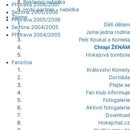
Reklamní nabídka
Příprava 2006/2007
Hrdý partner - nabídka
Sezóna 2005/2006
Žijeme
Příprava 2005/2006
Děti dětem
Sezóna 2004/2005
Jsme jedna rodina
Příprava 2004/2005
Petr Koukal a Kometa
Chlapi ŽENÁM
Hokejová tombola
Fanzóna
Království Komety
Dortiáda
Ptejte se
Fan klub informuje
Fotogalerie
Aktivní fotogalerie
Download
Hokejchat.cz