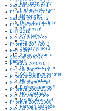
Realizační týmy
Sezóna 2013/2014
Partneři mládeže
Příprava 2013/2014
Nábor dětí
Sezóna 2012/2013
Úspěchy mládeže
Příprava 2012/2013
ZŠ Labská
EHT 2012
SMS servis
Sezóna 2011/2012
Týmová fota
Příprava 2011/2012
Zápasy juniorů
EHT 2011
Zápasy dorostu
Sezóna 2010/2011
Partneři
Příprava 2010/2011
Generální partner
Sezóna 2009/2010
GOLD hlavní partner
Příprava 2009/2010
Hlavní partneři
Sezóna 2008/2009
Business partneři
Příprava 2008/2009
Hrdí partneři
Sezóna 2007/2008
Mediální partneři
Příprava 2007/2008
Partneři mládeže
Sezóna 2006/2007