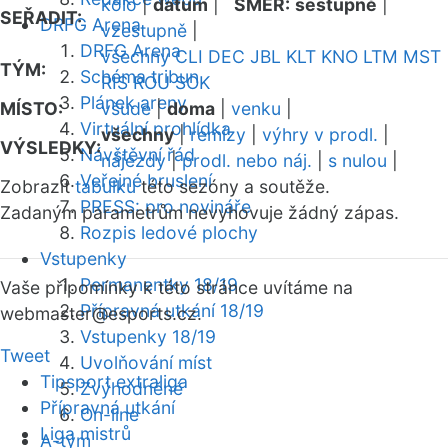
kolo
|
datum
|
SMĚR:
sestupně
|
SEŘADIT:
DRFG Arena
vzestupně
|
DRFG Arena
všechny
CLI
DEC
JBL
KLT
KNO
LTM
MST
TÝM:
Schéma tribun
RIS
ROU
SOK
Plánek areny
MÍSTO:
všude
|
doma
|
venku
|
Virtuální prohlídka
všechny
|
remízy
|
výhry v prodl.
|
VÝSLEDKY:
Návštěvní řád
nájezdy
|
prodl. nebo náj.
|
s nulou
|
Veřejné bruslení
Zobrazit
tabulku
této sezóny a soutěže.
PRESS: pro novináře
Zadaným parametrům nevyhovuje žádný zápas.
Rozpis ledové plochy
Vstupenky
Permanentky 18/19
Vaše připomínky k této stránce uvítáme na
Přípravná utkání 18/19
webmaster
@esports.cz.
Vstupenky 18/19
Tweet
Uvolňování míst
Tipsport extraliga
Zvýhodněné
Přípravná utkání
On-line
Liga mistrů
A-tým