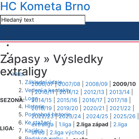
HC Kometa Brno
Zápasy »
Výsledky
extraligy
Klub
Základní údaje
2006/07
|
2007/08
|
2008/09
|
2009/10
Vedení a kontakty
|
2010/11
|
2011/12
|
2012/13
|
2013/14
|
Logo
SEZONA:
2014/15
|
2015/16
|
2016/17
|
2017/18
|
Historie
2018/19
|
2019/20
|
2020/21
|
2021/22
|
Podrobná historie
2022/23
|
2023/24
|
2024/25
|
2025/26
|
Ke stažení
extraliga
|
1.liga
|
2.liga západ
|
2.liga
LIGA:
Kariéra
střed
|
2.liga východ
|
Redakce webu