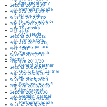
Realizační týmy
Sezóna 2013/2014
Partneři mládeže
Příprava 2013/2014
Nábor dětí
Sezóna 2012/2013
Úspěchy mládeže
Příprava 2012/2013
ZŠ Labská
EHT 2012
SMS servis
Sezóna 2011/2012
Týmová fota
Příprava 2011/2012
Zápasy juniorů
EHT 2011
Zápasy dorostu
Sezóna 2010/2011
Partneři
Příprava 2010/2011
Generální partner
Sezóna 2009/2010
GOLD hlavní partner
Příprava 2009/2010
Hlavní partneři
Sezóna 2008/2009
Business partneři
Příprava 2008/2009
Hrdí partneři
Sezóna 2007/2008
Mediální partneři
Příprava 2007/2008
Partneři mládeže
Sezóna 2006/2007