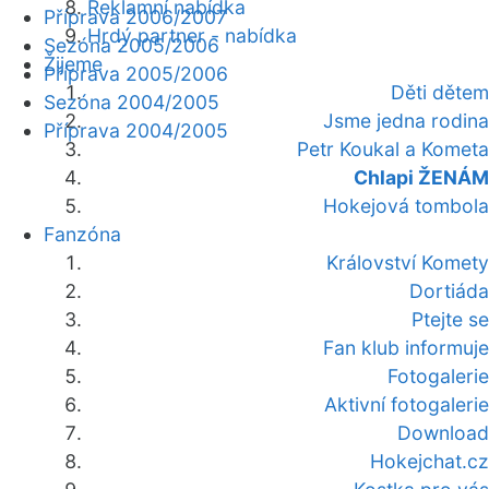
Reklamní nabídka
Příprava 2006/2007
Hrdý partner - nabídka
Sezóna 2005/2006
Žijeme
Příprava 2005/2006
Děti dětem
Sezóna 2004/2005
Jsme jedna rodina
Příprava 2004/2005
Petr Koukal a Kometa
Chlapi ŽENÁM
Hokejová tombola
Fanzóna
Království Komety
Dortiáda
Ptejte se
Fan klub informuje
Fotogalerie
Aktivní fotogalerie
Download
Hokejchat.cz